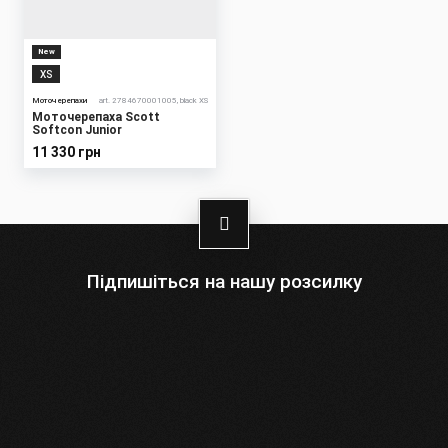
New
XS
Моточерепахи
art. 2784670001005, black XS
Моточерепаха Scott
Softcon Junior
11 330 грн
Підпишіться на нашу розсилку
Оберіть:
Чоловіки
Жінки
Ваша
адреса
електронної