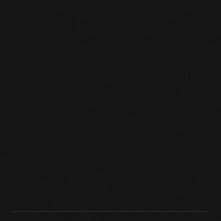
пошти
Підписатись
умовами сайту