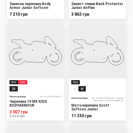
Захисна черепаха Body
Захист спини Back Protector
Armor Junior Softcon
Junior AirFlex
7 210 грн
3 863 грн
New
Sale
New
28
S
M
Моточерепахи
art. A19PR410B410
Моточерепахи
art. 2784670001007, Jacket
Protector Jr Softcon, black, M
Черепаха 19 MX KIDS
BODYARMOUR
Моточерепаха Scott
Softcon Junior
3 007 грн
11 330 грн
5 012 грн