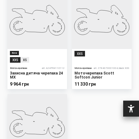
New
XXS
XXS
XS
Моточерепахи
art. A24PR411E112
Моточерепахи
art. 2784670001004, black XXS
Захисна дитяча черепаха 24
Моточерепаха Scott
MX
Softcon Junior
9 964 грн
11 330 грн