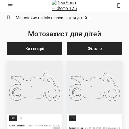
Мотозахист
Мотозахист для дітей
Мотозахист для дітей
Категорії
Фільтр
XS
S
S
Моточерепахи
art. 2784680001013, BLACK,
XXS XS
Захист спини
art. 2719211001006, black grey, S