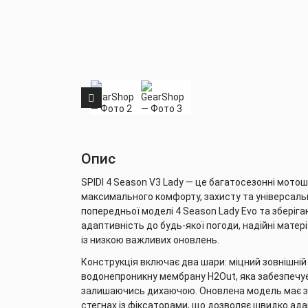
Опис
SPIDI 4 Season V3 Lady — це багатосезонні мотош
максимального комфорту, захисту та універсальн
попередньої моделі 4 Season Lady Evo та зберіга
адаптивність до будь-якої погоди, надійні матер
із низкою важливих оновлень.
Конструкція включає два шари: міцний зовнішній
водонепроникну мембрану H2Out, яка забезпечує 
залишаючись дихаючою. Оновлена модель має збі
стегнах із фіксаторами, що дозволяє швидко ада