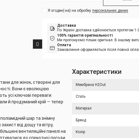
Я згоден(-на) на обробку
персональних даних
Доставка
По Україні доставка здійснюється протягом 1
100% гарантія оригінальності
Ми пропонуємо тільки оригінал. В іншому вип
Оплата
Замовлення оформляється після повної оплат
Характеристики
тани для жінок, створені для
Мембрана H2Out
ості. Вони є еволюцією
ють усі ключові переваги:
Стать
іали й продуманий крій — тепер
Матеріал
 поліамідний шар та знімну
Бренд
захист від дощу та вітру,
льшені вентиляційні панелі на
Колір
птуватися до спекотної погоди.