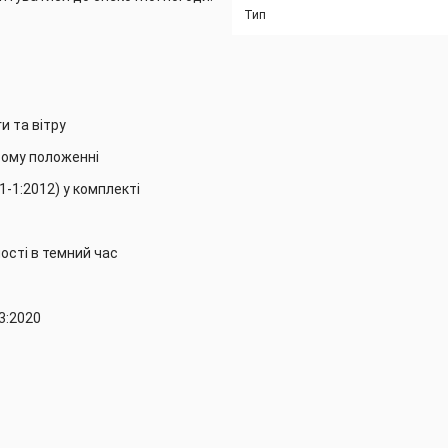
Тип
и та вітру
итому положенні
21-1:2012) у комплекті
ості в темний час
3:2020