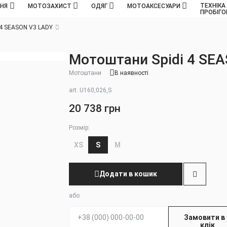
ТЕХНІКА
ННЯ
МОТОЗАХИСТ
ОДЯГ
МОТОАКСЕСУАРИ
ПРОБІГ
 4 SEASON V3 LADY
Мотоштани Spidi 4 SE
Мотоштани
В наявності
art. U160,026,S
20 738 грн
Розмір:
XS
S
M
Додати в кошик
або
Телефон:
Замовити в 
клік