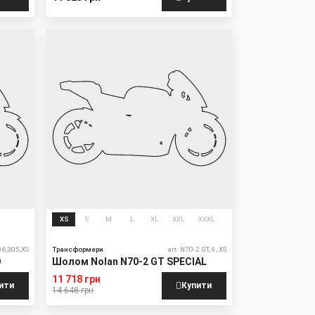
New
Sale
XS
S
M
L
XL
XXL
XXXL
06,305,XS
Трансформери
art. N70-2 GT, 9, XS
O
Шолом Nolan N70-2 GT SPECIAL
11 718 грн
ити
Купити
14 648 грн