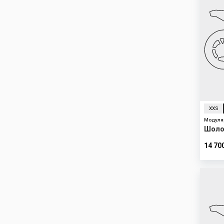
XXS
Модуля
Шоло
14 70
New