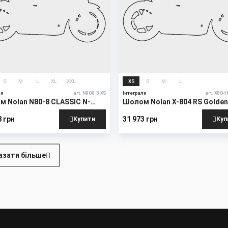
S
M
L
XL
XXL
XS
S
M
L
ли
art. N808,3,XS
Інтеграли
art. X804
 Nolan N80-8 CLASSIC N-
Шолом Nolan X-804 RS Golde
Edition
8 грн
31 973 грн
Купити
Куп
а
азати більше
и