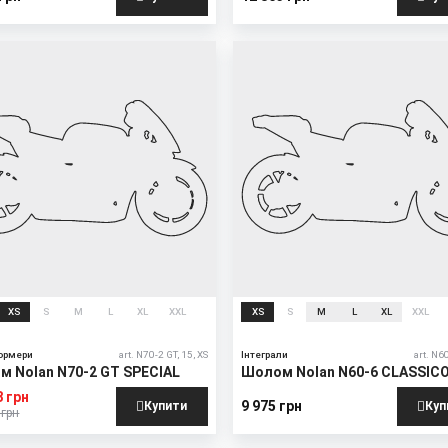
XS
S
M
L
XL
XXL
XS
S
M
L
XL
XXL
ормери
art. N70-2 GT, 15, XS
Інтеграли
art. N6
 Nolan N70-2 GT SPECIAL
Шолом Nolan N60-6 CLASSIC
8 грн
9 975 грн
Купити
Куп
 грн