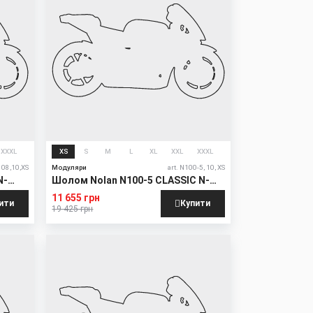
XXXL
XS
S
M
L
XL
XXL
XXXL
808,10,XS
Модуляри
art. N100-5, 10, XS
N-
Шолом Nolan N100-5 CLASSIC N-
COM
11 655 грн
ити
Купити
19 425 грн
New