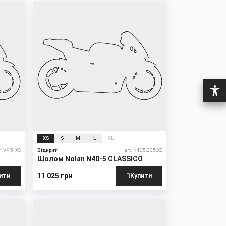
XS
S
M
L
XL
 VP, 5, XS
Відкриті
art. N405,305,XS
Шолом Nolan N40-5 CLASSICO
11 025 грн
ити
Купити
New
Sale