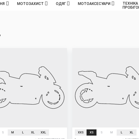
ТЕХНІКА
ННЯ
МОТОЗАХИСТ
ОДЯГ
МОТОАКСЕСУАРИ
ПРОБІГ
у
S
M
L
XL
XXL
XXS
XS
S
M
L
XL