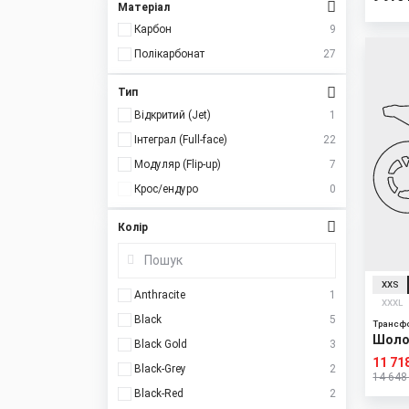
Матеріал
Карбон
9
New
Полікарбонат
27
Sale
Тип
Відкритий (Jet)
1
Інтеграл (Full-face)
22
Модуляр (Flip-up)
7
Крос/ендуро
0
Колір
XXS
Anthracite
1
XXXL
Black
5
Трансф
Шолом
Black Gold
3
11 71
Black-Grey
2
14 648
Black-Red
2