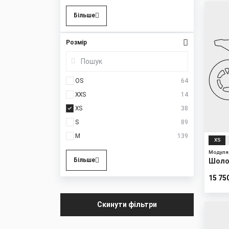
New
Більше
Розмір
OS
64
XXS
14
XS
38
S
89
M
139
XS
Модуля
Більше
Шоло
15 75
Скинути фільтри
New