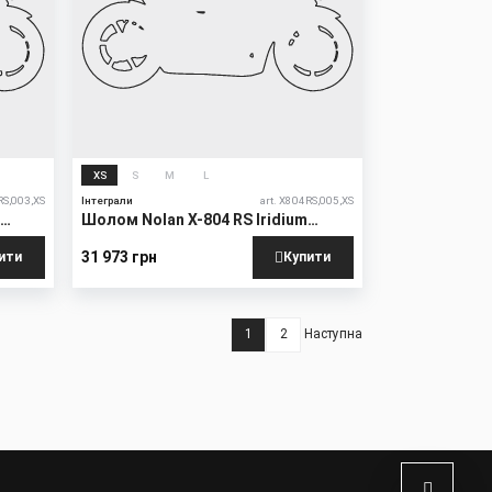
XS
S
M
L
RS,003,XS
Інтеграли
art. X804RS,005,XS
n
Шолом Nolan X-804 RS Iridium
Edition
31 973 грн
ити
Купити
1
2
Наступна
Поточна
Page
Наступна
сторінка
сторінка