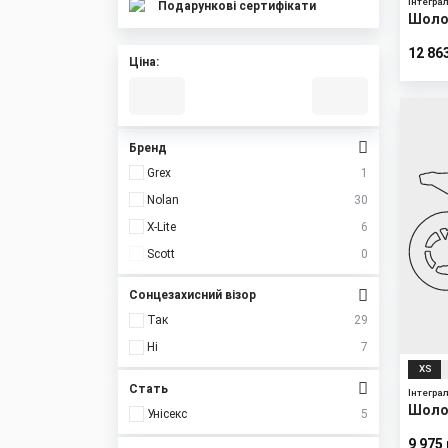
Інтегра
Подарункові сертифікати
Шолом
CLAS
12 86
Ціна:
New
Бренд
Grex
1
Nolan
30
X-Lite
6
Scott
0
Сонцезахисний візор
Так
29
Ні
7
XS
Стать
Інтегра
Шоло
Унісекс
5
9 975