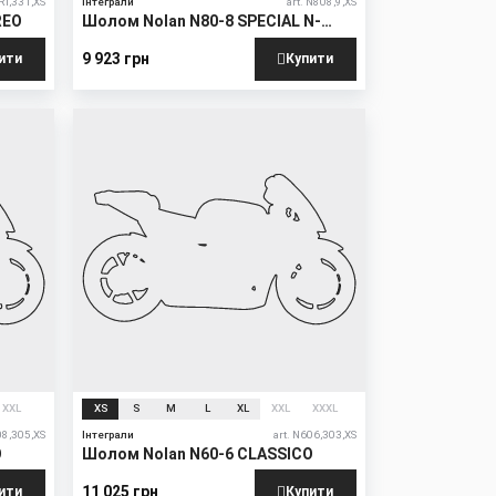
RT,331,XS
Інтеграли
art. N808,9,XS
REO
Шолом Nolan N80-8 SPECIAL N-
COM
9 923 грн
ити
Купити
New
XXL
XS
S
M
L
XL
XXL
XXXL
08,305,XS
Інтеграли
art. N606,303,XS
O
Шолом Nolan N60-6 CLASSICO
11 025 грн
ити
Купити