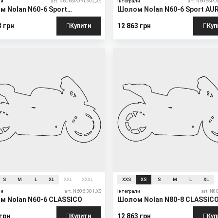
ли
art. N606SPORT,302,XS
Інтеграли
art. N606SPO
 Nolan N60-6 Sport
Шолом Nolan N60-6 Sport AU
SICO
3 грн
12 863 грн
Купити
Куп
S
M
L
XL
XXL
XXXL
XXS
XS
S
M
L
XL
ли
art. N606,301,XS
Інтеграли
art. N8
м Nolan N60-6 CLASSICO
Шолом Nolan N80-8 CLASSIC
 грн
12 863 грн
Купити
Куп