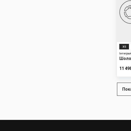
XS
Інтегра
Шолом
COM
11 49
Розбивк
Пок
на
сторінк