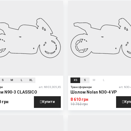
New
Sale
S
M
L
XL
XS
S
M
L
ри
art. N903,305,XS
Трансформери
art. N30-4
м N90-3 CLASSICO
Шолом Nolan N30-4 VP
8 610 грн
0 грн
Купити
Куп
10 763 грн
New