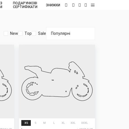
 З
ПОДАРУНКОВІ
UA
ЗНИЖКИ
ОМ
СЕРТИФІКАТИ
New
Top
Sale
New
XS
S
M
L
XL
XXL
XXXL