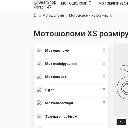
МОТОШОЛОМИ
МОТОЕКІПІРУВА
Мотошоломи
Мотошоломи XS розміру
Мотошоломи XS розмір
Мотошоломи
Мотоекіпірування
Мотозахист
Одяг
Мотоаксесуари
Техніка з пробігом
XS