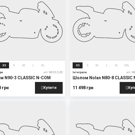
XS
S
M
L
XL
XS
S
M
L
XL
XXL
ри
art. N903,5,XS
Інтеграли
art. N
м N90-3 CLASSIC N-COM
Шолом Nolan N80-8 CLASSIC 
COM
0 грн
11 498 грн
Купити
Куп
New