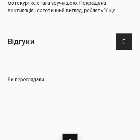
мотокуртка стала зручнішою. Покращена
вентиляція і естетичний вигляд, роблять її ще
більш сучасною.
Характеристики:
Відгуки
Куртка виготовлена з високоміцного
тришарового нейлону
Ви переглядали
Куртка сертифікована за стандартом prEN 17092-
3: 2020 класу AA та у відповідності до регламенту
(UE) 2016/454.