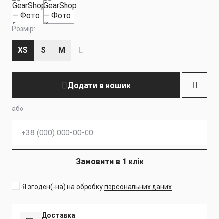
Розмір:
XS
S
M
L
Додати в кошик
або
Телефон:
Замовити в 1 клік
Я згоден(-на) на обробку
персональних даних
Доставка