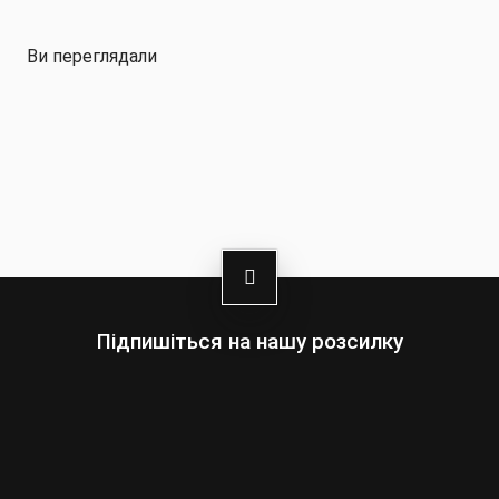
захист, куртка має кріплення для захисту спини
та грудей, які можна придбати окремо
Ви переглядали
Підпишіться на нашу розсилку
Оберіть:
Чоловіки
Жінки
Ваша
адреса