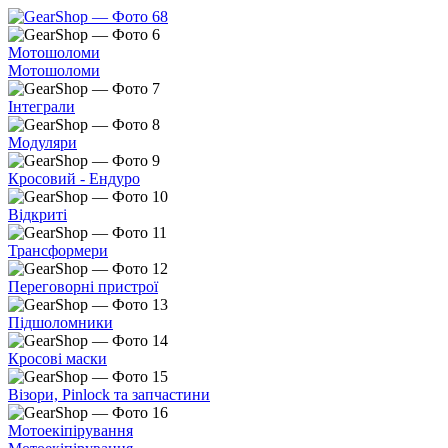
Мотошоломи
Мотошоломи
Інтеграли
Модуляри
Кросовий - Ендуро
Відкриті
Трансформери
Переговорні пристрої
Підшоломники
Кросові маски
Візори, Pinlock та запчастини
Мотоекіпірування