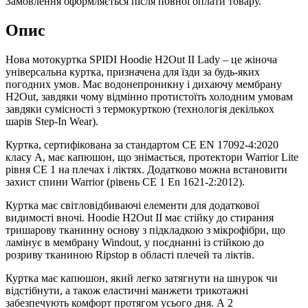
Замовлення оформляється після повної оплати товару.
Опис
Нова мотокуртка SPIDI Hoodie H2Out II Lady – це жіноча
універсальна куртка, призначена для їзди за будь-яких
погодних умов. Має водонепроникну і дихаючу мембрану
H2Out, завдяки чому відмінно протистоїть холодним умовам
завдяки сумісності з термокурткою (технологія декількох
шарів Step-In Wear).
Куртка, сертифікована за стандартом CE EN 17092-4:2020
класу A, має капюшон, що знімається, протектори Warrior Lite
рівня CE 1 на плечах і ліктях. Додатково можна встановити
захист спини Warrior (рівень CE 1 En 1621-2:2012).
Куртка має світловідбиваючі елементи для додаткової
видимості вночі. Hoodie H2Out II має стійку до стирання
тришарову тканинну основу з підкладкою з мікрофібри, що
ламінує в мембрану Windout, у поєднанні із стійкою до
розриву тканиною Ripstop в області плечей та ліктів.
Куртка має капюшон, який легко затягнути на шнурок чи
відстібнути, а також еластичні манжети трикотажні
забезпечують комфорт протягом усього дня. А 2