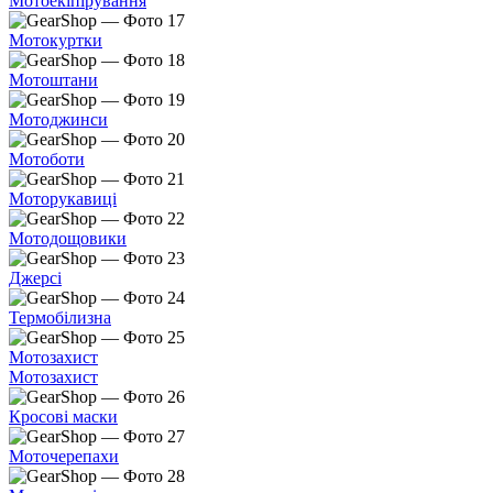
Мотоекіпірування
Мотокуртки
Мотоштани
Мотоджинси
Мотоботи
Моторукавиці
Мотодощовики
Джерсі
Термобілизна
Мотозахист
Мотозахист
Кросові маски
Моточерепахи