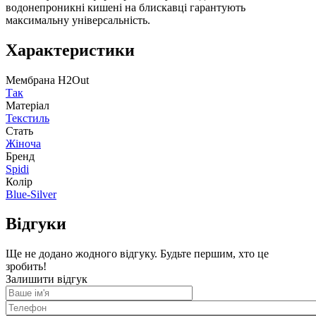
водонепроникні кишені на блискавці гарантують
максимальну універсальність.
Характеристики
Мембрана H2Out
Так
Матеріал
Текстиль
Стать
Жіноча
Бренд
Spidi
Колір
Blue-Silver
Відгуки
Ще не додано жодного відгуку. Будьте першим, хто це
зробить!
Залишити відгук
Ваше
ім'я
Телефон