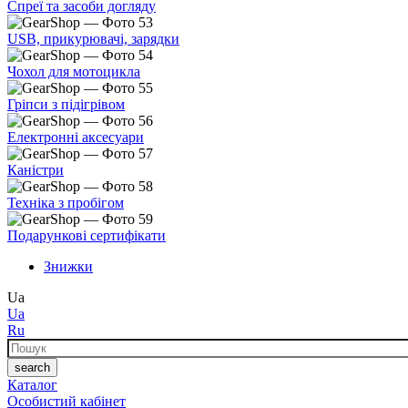
Спреї та засоби догляду
USB, прикурювачі, зарядки
Чохол для мотоцикла
Гріпси з підігрівом
Електронні аксесуари
Каністри
Техніка з пробігом
Подарункові сертифікати
Знижки
Ua
Ua
Ru
Пошук
search
Каталог
Особистий кабінет