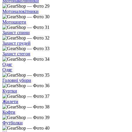
Мотонаколінники
Мотоналокітники
Мотошорти
Захист спини
Захист грудей
Захист стегон
Одяг
Одяг
Головні убори
Куртки
Жилети
Кофти
Футболки