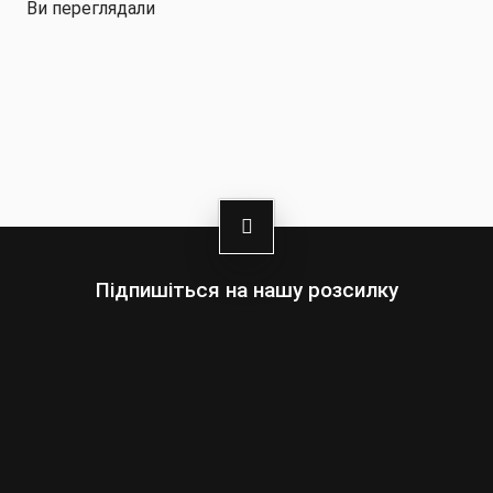
Ви переглядали
Інструкція з догляду:
- Ручне прання за температури нижче 30° C
- Не відбілювати
- Не гладити
- Не піддавати хімічній чистці
- Не витискати
Підпишіться на нашу розсилку
Оберіть:
Чоловіки
Жінки
Ваша
адреса
електронної
пошти