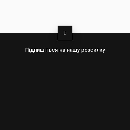
Підпишіться на нашу розсилку
Оберіть:
Чоловіки
Жінки
Ваша
адреса
електронної
пошти
Підписатись
умовами сайту