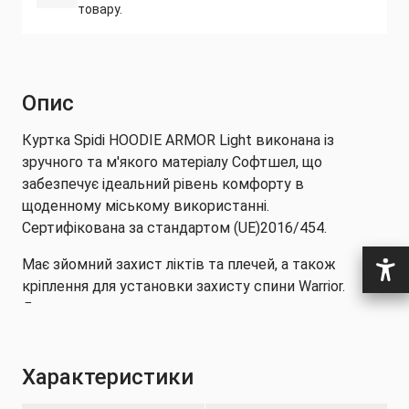
товару.
Опис
Куртка Spidi HOODIE ARMOR Light виконана із
зручного та м'якого матеріалу Софтшел, що
забезпечує ідеальний рівень комфорту в
щоденному міському використанні.
Сертифікована за стандартом (UE)2016/454.
Має зйомний захист ліктів та плечей, а також
кріплення для установки захисту спини Warrior.
Для зручного користування курточка оснащена
капюшоном.
На рукавах і талії використані зручні, широкі
Характеристики
манжети. Для більшого комфорту в куртку вшита