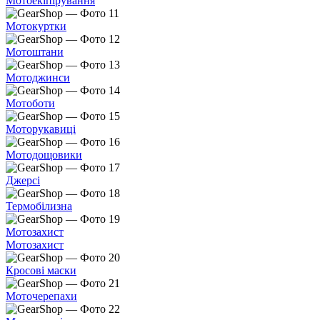
Мотоекіпірування
Мотокуртки
Мотоштани
Мотоджинси
Мотоботи
Моторукавиці
Мотодощовики
Джерсі
Термобілизна
Мотозахист
Мотозахист
Кросові маски
Моточерепахи