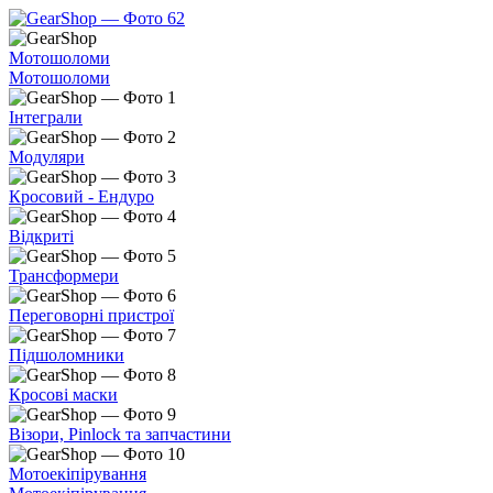
Мотошоломи
Мотошоломи
Інтеграли
Модуляри
Кросовий - Ендуро
Відкриті
Трансформери
Переговорні пристрої
Підшоломники
Кросові маски
Візори, Pinlock та запчастини
Мотоекіпірування