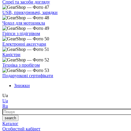
Спреї та засоби догляду
USB, прикурювачі, зарядки
Чохол для мотоцикла
Гріпси з підігрівом
Електронні аксесуари
Каністри
Техніка з пробігом
Подарункові сертифікати
Знижки
Ua
Ua
Ru
Пошук
search
Каталог
Особистий кабінет