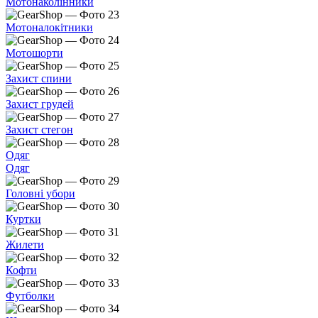
Мотонаколінники
Мотоналокітники
Мотошорти
Захист спини
Захист грудей
Захист стегон
Одяг
Одяг
Головні убори
Куртки
Жилети
Кофти
Футболки