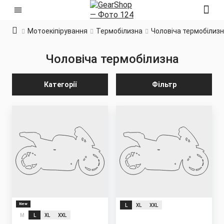
Мотоекіпірування
Термобілизна
Чоловіча термобілиз
Чоловіча термобілизна
Категорії
Фільтр
New
L
XL
XXL
M
L
XL
XXL