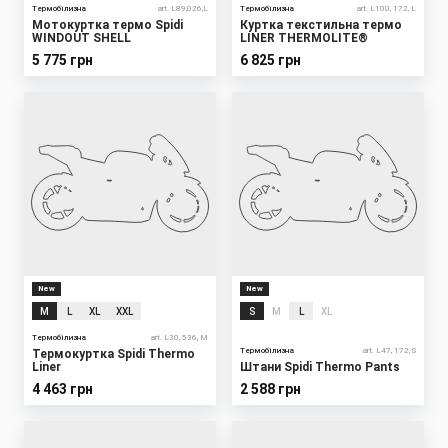
Термобілизна
art. L89,026,L
Термобілизна
art. L100, 172, L
Мотокуртка термо Spidi
Куртка текстильна термо
WINDOUT SHELL
LINER THERMOLITE®
5 775 грн
6 825 грн
New
New
M
L
XL
XXL
S
M
L
XL
Термобілизна
art. L30, 536, M
Термобілизна
art. L47, 172, S
Термокуртка Spidi Thermo
Liner
Штани Spidi Thermo Pants
4 463 грн
2 588 грн