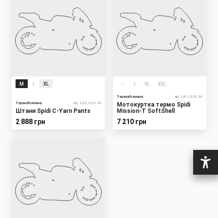
M
L
XL
M
L
XL
XXL
Термобілизна
art. L81, 026, M
Термобілизна
art. L60, 026, M
Мотокуртка термо Spidi
Штани Spidi C-Yarn Pants
Mission-T SoftShell
2 888 грн
7 210 грн