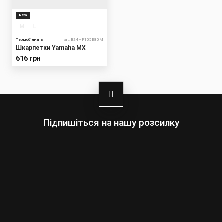
New
M
L
Термобілизна
art. B24HF105E80M
Шкарпетки Yamaha MX
616 грн
Підпишіться на нашу розсилку
Оберіть:
Чоловіки
Жінки
Ваша
адреса
електронної
пошти
Підписатись