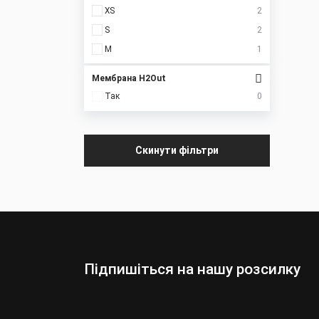
XS
2
S
2
M
1
Мембрана H2Out
Так
0
Скинути фільтри
Підпишіться на нашу розсилку
Оберіть:
Чоловіки
Жінки