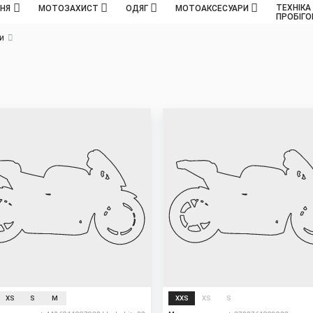
ТЕХНІКА
ННЯ
МОТОЗАХИСТ
ОДЯГ
МОТОАКСЕСУАРИ
ПРОБІГ
и
Sale
XS
S
M
XXS
XS
S