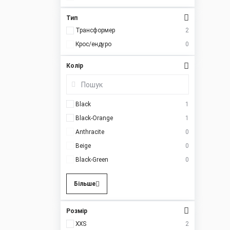
Тип
Трансформер
2
Крос/ендуро
0
Колір
Black
1
Black-Orange
1
Anthracite
0
Beige
0
Black-Green
0
Більше
Розмір
XXS
2