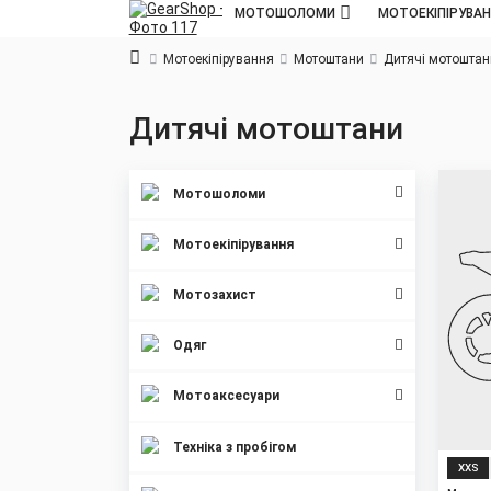
МОТОШОЛОМИ
МОТОЕКІПІРУВА
Мотоекіпірування
Мотоштани
Дитячі мотоштан
Дитячі мотоштани
New
Мотошоломи
Sale
Мотоекіпірування
Мотозахист
Одяг
Мотоаксесуари
Техніка з пробігом
XXS