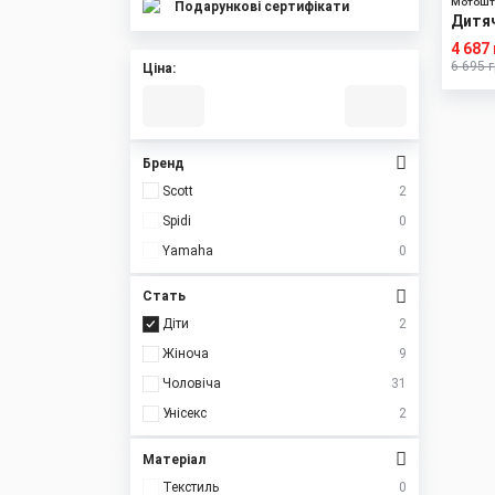
Мотошт
Подарункові сертифікати
Дитяч
Swap 
4 687
6 695 
Ціна:
Бренд
Scott
2
Spidi
0
Yamaha
0
Стать
Діти
2
Жіноча
9
Чоловіча
31
Унісекс
2
Матеріал
Текстиль
0