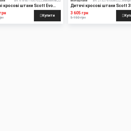
ани
art. 4186011007022,blackwhite,22
Мотоштани
art. 2732761008022, orange 
і кросові штани Scott Evo
Дитячі кросові штани Scott 3
Junior
Noise
 грн
3 605 грн
Купити
Куп
грн
5 150 грн