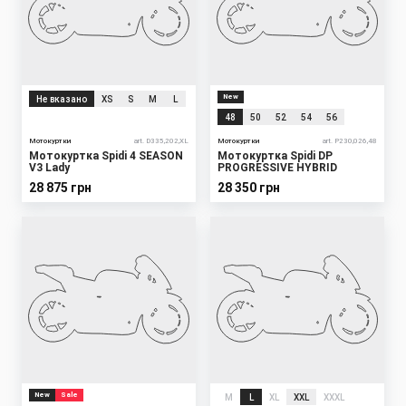
New
Не вказано
XS
S
M
L
48
50
52
54
56
Мотокуртки
art. D335,202,XL
Мотокуртки
art. P230,026,48
Мотокуртка Spidi 4 SEASON
Мотокуртка Spidi DP
V3 Lady
PROGRESSIVE HYBRID
28 875 грн
28 350 грн
New
Sale
M
L
XL
XXL
XXXL