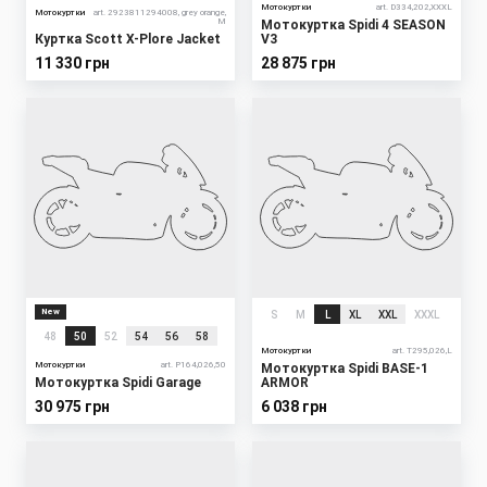
Мотокуртки
art. D334,202,XXXL
Мотокуртки
art. 2923811294008, grey orange,
M
Мотокуртка Spidi 4 SEASON
Куртка Scott X-Plore Jacket
V3
11 330 грн
28 875 грн
New
S
M
L
XL
XXL
XXXL
48
50
52
54
56
58
Мотокуртки
art. T295,026,L
Мотокуртки
art. P164,026,50
Мотокуртка Spidi BASE-1
Мотокуртка Spidi Garage
ARMOR
30 975 грн
6 038 грн