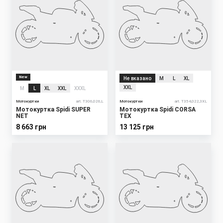
New
Не вказано
M
L
XL
XXL
M
L
XL
XXL
XXXL
Мотокуртки
art. T306,026,L
Мотокуртки
art. T354,022,3XL
Мотокуртка Spidi SUPER
Мотокуртка Spidi CORSA
NET
TEX
8 663 грн
13 125 грн