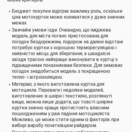
Бюджет покупки відіграє важливу роль, оскільки
ціна мотокуртки може коливатися у дуже значних
межах.
Звичайні умови їзди. Очевидно, що іміджева
модель для міста погано пристосована для
поїздок бездоріжжям, подорож на далекі відстані
потребує куртки з хорошою терморегуляцією і
наявністю місць для зберігання, а швидкісні
заїзди трасою найкраще виконувати в куртці з
підвищеними показниками безпеки. Для зимових
поїздок знадобиться модель з покращеною
тепло- і вітроізоляцією.
Матеріал, з якого виготовлена куртка для
мотоцикла. Переваги і недоліки моделей,
виготовлених зі шкіри і текстилю, розглянуті
вище, можна лише додати, що товсті шкіряні
куртки значно краще протистоять власним
пошкодженням у разі падіння мотоцикліста.
Можливо, це може стати одним із факторів при
виборі виробу початківцем райдером.