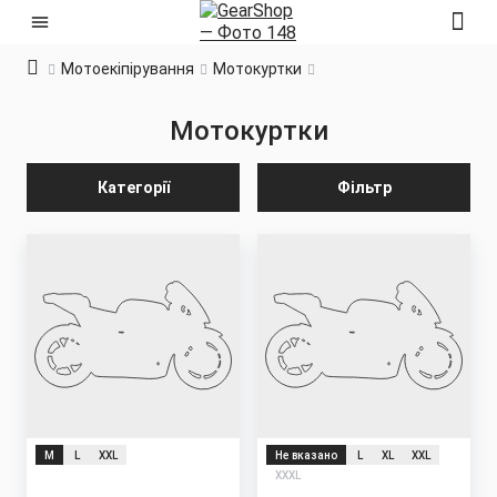
Мотоекіпірування
Мотокуртки
Мотокуртки
Категорії
Фільтр
M
L
XXL
Не вказано
L
XL
XXL
XXXL