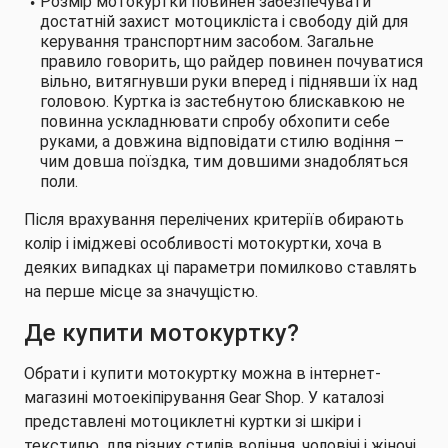
Розмір мотокуртки повинен забезпечувати
достатній захист мотоцикліста і свободу дій для
керування транспортним засобом. Загальне
правило говорить, що райдер повинен почуватися
вільно, витягнувши руки вперед і піднявши їх над
головою. Куртка із застебнутою блискавкою не
повинна ускладнювати спробу обхопити себе
руками, а довжина відповідати стилю водіння –
чим довша поїздка, тим довшими знадобляться
поли.
Після врахування перелічених критеріїв обирають
колір і іміджеві особливості мотокуртки, хоча в
деяких випадках ці параметри помилково ставлять
на перше місце за значущістю.
Де купити мотокуртку?
Обрати і купити мотокуртку можна в інтернет-
магазині мотоекіпірування Gear Shop. У каталозі
представлені мотоциклетні куртки зі шкіри і
текстилю, для різних стилів водіння,
чоловічі
і
жіночі