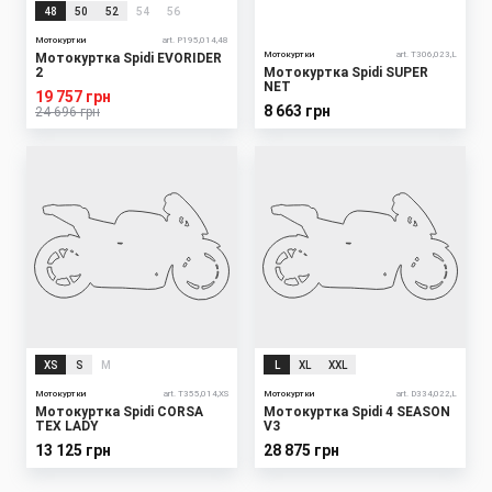
48
50
52
54
56
Мотокуртки
art. P195,014,48
Мотокуртки
art. T306,023,L
Мотокуртка Spidi EVORIDER
2
Мотокуртка Spidi SUPER
NET
19 757 грн
8 663 грн
24 696 грн
XS
S
M
L
XL
XXL
Мотокуртки
art. T355,014,XS
Мотокуртки
art. D334,022,L
Мотокуртка Spidi CORSA
Мотокуртка Spidi 4 SEASON
TEX LADY
V3
13 125 грн
28 875 грн