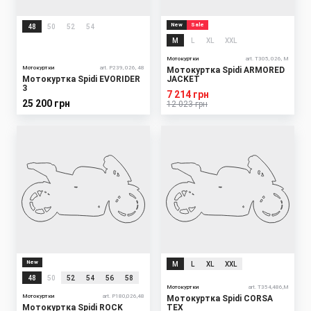
New
Sale
48
50
52
54
M
L
XL
XXL
Мотокуртки
art. T305, 026, M
Мотокуртки
art. P239, 026, 48
Мотокуртка Spidi ARMORED
Мотокуртка Spidi EVORIDER
JACKET
3
7 214 грн
25 200 грн
12 023 грн
New
M
L
XL
XXL
48
50
52
54
56
58
Мотокуртки
art. T354,486,M
Мотокуртки
art. P180,026,48
Мотокуртка Spidi CORSA
Мотокуртка Spidi ROCK
TEX