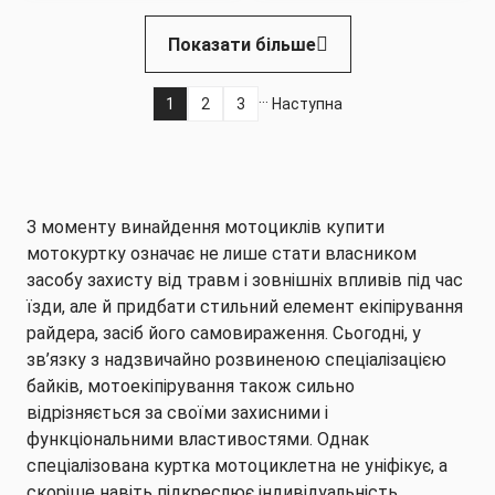
Розбивка
Показати більше
на
сторінки
…
1
2
3
Наступна
Поточна
Page
Page
Наступна
сторінка
сторінка
З моменту винайдення мотоциклів купити
мотокуртку означає не лише стати власником
засобу захисту від травм і зовнішніх впливів під час
їзди, але й придбати стильний елемент екіпірування
райдера, засіб його самовираження. Сьогодні, у
зв’язку з надзвичайно розвиненою спеціалізацією
байків, мотоекіпірування також сильно
відрізняється за своїми захисними і
функціональними властивостями. Однак
спеціалізована куртка мотоциклетна не уніфікує, а
скоріше навіть підкреслює індивідуальність