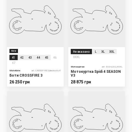
New
Не вказано
L
XL
XXL
XXXL
41
42
43
44
45
46
47
Мотокуртки
art. D334,202,XXXL
Мотоботи
art. CROSSFIRE3,blackash,41
Мотокуртка Spidi 4 SEASON
Боти CROSSFIRE 3
V3
26 250 грн
28 875 грн