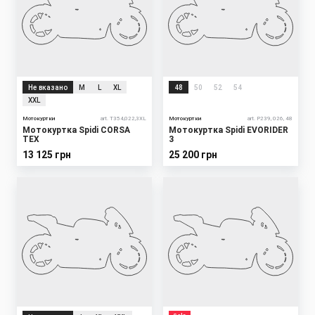
Не вказано
M
L
XL
48
50
52
54
XXL
Мотокуртки
art. T354,022,3XL
Мотокуртки
art. P239, 026, 48
Мотокуртка Spidi CORSA
Мотокуртка Spidi EVORIDER
TEX
3
13 125 грн
25 200 грн