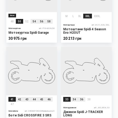
New
M
L
XL
XXL
XXXL
48
50
52
54
56
58
Мотоштани
art. U121, 026, XXL
Мотокуртки
art. P164,026,50
Мотоштани Spidi 4 Season
Мотокуртка Spidi Garage
Evo H2OUT
30 975 грн
20 213 грн
41
42
43
44
45
46
33
34
36
38
47
Мотоджинси
art. J63, 804, 33
Мотоботи
art. CROSSFIRE3SRS,blackash,41
Джинси Spidi J-TRACKER
Боти Sidi CROSSFIRE 3 SRS
LONG