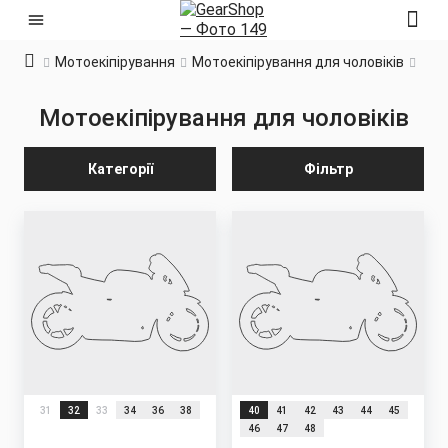
Мотоекіпірування
Мотоекіпірування для чоловіків
Мотоекіпірування для чоловіків
Категорії
Фільтр
31
32
33
34
36
38
40
41
42
43
44
45
46
47
48