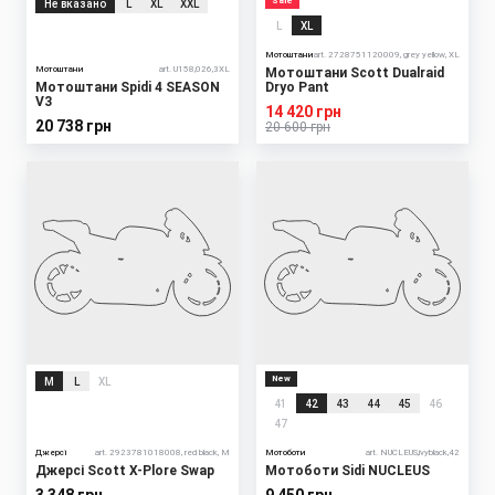
Sale
Не вказано
L
XL
XXL
L
XL
Мотоштани
art. 2728751120009, grey yellow, XL
Мотоштани
art. U158,026,3XL
Мотоштани Scott Dualraid
Мотоштани Spidi 4 SEASON
Dryo Pant
V3
14 420 грн
20 738 грн
20 600 грн
New
M
L
XL
41
42
43
44
45
46
47
Джерсі
art. 2923781018008, red black, M
Мотоботи
art. NUCLEUS,ivyblack,42
Джерсі Scott X-Plore Swap
Мотоботи Sidi NUCLEUS