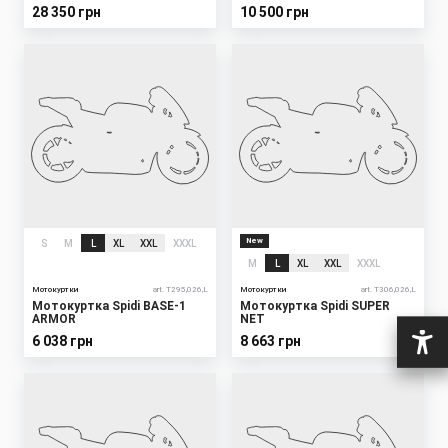
28 350 грн
10 500 грн
New
S
M
L
XL
XXL
XXXL
M
L
XL
XXL
XXXL
Мотокуртки
art. T295,026,L
Мотокуртки
art. T306,026,L
Мотокуртка Spidi BASE-1
Мотокуртка Spidi SUPER
ARMOR
NET
6 038 грн
8 663 грн