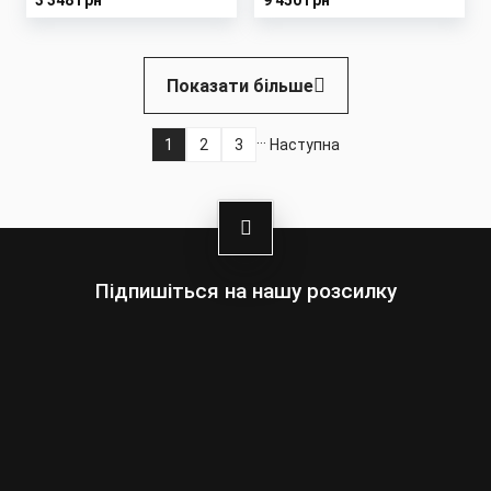
3 348 грн
9 450 грн
Розбивка
Показати більше
на
сторінки
…
1
2
3
Наступна
Поточна
Page
Page
Наступна
сторінка
сторінка
Підпишіться на нашу розсилку
Оберіть:
Чоловіки
Жінки
Ваша
адреса
електронної
пошти