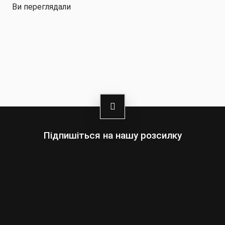
Ви переглядали
Підпишіться на нашу розсилку
Оберіть:
Чоловіки
Жінки
Ваша
адреса
електронної
пошти