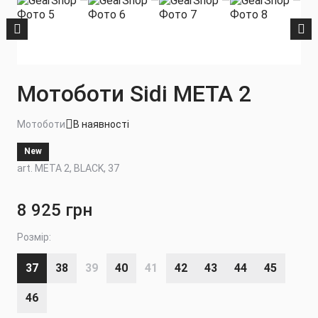
Мотоботи Sidi META 2
Мотоботи
В наявності
New
art. META 2, BLACK, 37
8 925 грн
Розмір:
37
38
39
40
41
42
43
44
45
46