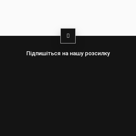
Підпишіться на нашу розсилку
Оберіть:
Чоловіки
Жінки
Ваша
адреса
електронної
пошти
Підписатись
умовами сайту