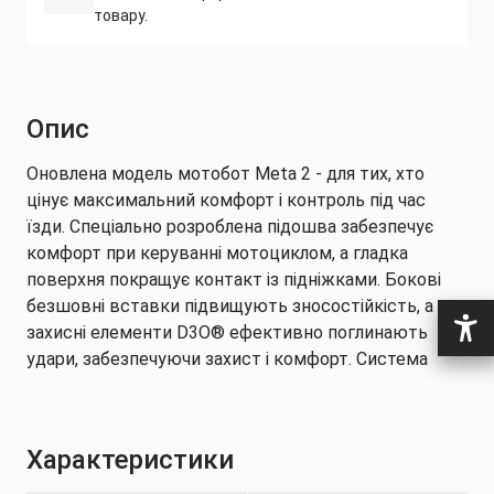
товару.
Опис
Оновлена модель мотобот Meta 2 - для тих, хто
цінує максимальний комфорт і контроль під час
їзди. Спеціально розроблена підошва забезпечує
комфорт при керуванні мотоциклом, а гладка
поверхня покращує контакт із підніжками. Бокові
безшовні вставки підвищують зносостійкість, а
захисні елементи D3O® ефективно поглинають
удари, забезпечуючи захист і комфорт. Система
фіксації зі шнурівкою та ремінцем гарантує
надійну посадку, запобігаючи випадковому
зняттю взуття навіть у разі падіння.
Характеристики
Meta 2 виготовлені з комбінації мікрофібри та