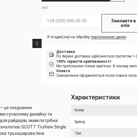
або
Телефон:
Замовити в 
клік
Я згоден(-на) на обробку
персональних даних
Доставка
По Україні доставка здійснюється протягом 1
100% гарантія оригінальності
Ми пропонуємо тільки оригінал. В іншому вип
Оплата
Замовлення оформляється після повної оплат
Характеристики
 — це поєднання
Колір
яки сучасному дизайну та
для райдерів, яким потрібна
Бренд
ехнологією SCOTT TruView Single
ока трьохшарова піна
Тип