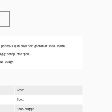
1
-3 робочих днів службою доставки Нова Пошта.
адку повернемо гроші.
и товару.
Green
Scott
Крос/ендуро