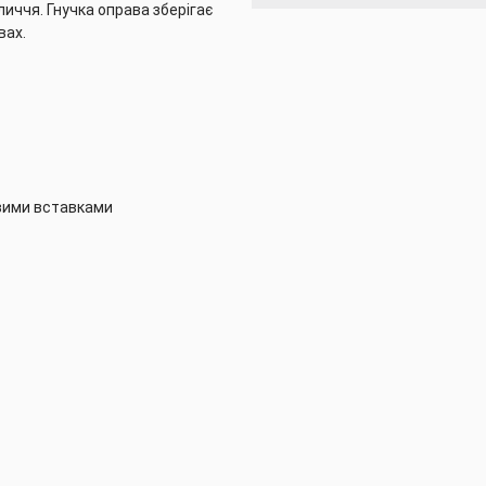
личчя. Гнучка оправа зберігає
вах.
овими вставками