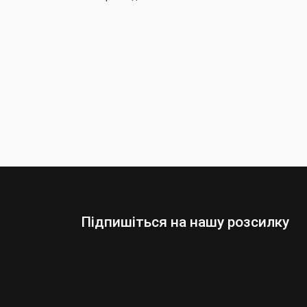
Підпишіться на нашу розсилку
Оберіть:
Чоловіки
Жінки
Ваша
адреса