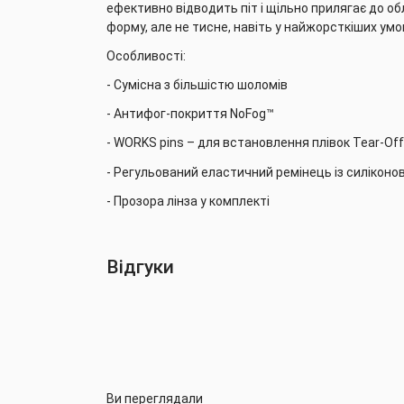
ефективно відводить піт і щільно прилягає до об
форму, але не тисне, навіть у найжорсткіших умо
Особливості:
- Сумісна з більшістю шоломів
- Антифог-покриття NoFog™
- WORKS pins – для встановлення плівок Tear-Off
- Регульований еластичний ремінець із силікон
- Прозора лінза у комплекті
Відгуки
Ви переглядали