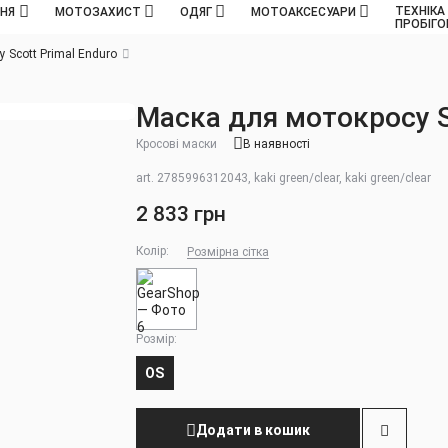
ТЕХНІКА
ННЯ
МОТОЗАХИСТ
ОДЯГ
МОТОАКСЕСУАРИ
ПРОБІГ
 Scott Primal Enduro
Маска для мотокросу S
Кросові маски
В наявності
art. 2785996312043, kaki green/clear, kaki green/clear
2 833 грн
Колір:
Розмірна сітка
Розмір:
OS
Додати в кошик