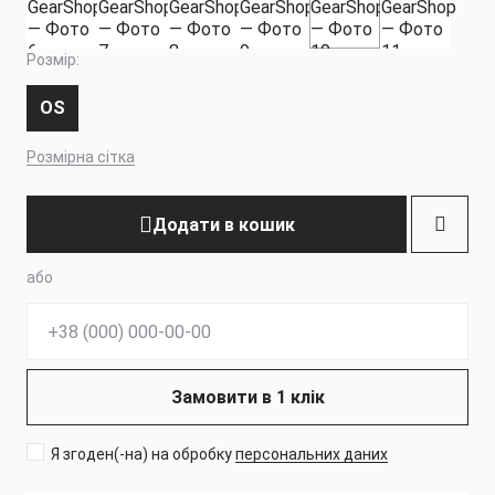
Розмір:
OS
Розмірна сітка
Додати в кошик
або
Телефон:
Замовити в 1 клік
Я згоден(-на) на обробку
персональних даних