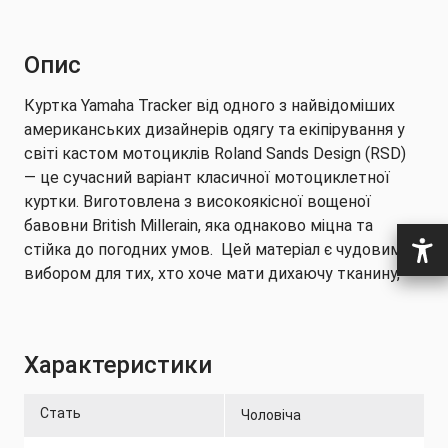
Опис
Куртка Yamaha Tracker від одного з найвідоміших
американських дизайнерів одягу та екіпірування у
світі кастом мотоциклів Roland Sands Design (RSD)
— це сучасний варіант класичної мотоциклетної
куртки. Виготовлена ​​з високоякісної вощеної
бавовни British Millerain, яка однаково міцна та
стійка до погодних умов. Цей матеріал є чудовим
вибором для тих, хто хоче мати дихаючу тканину,
яка також стійка до погодних умов.
Куртка Tracker була спеціально створена для
Характеристики
мотоциклістів, тому вона має попередньо вигнуті
рукава, подовжена на спині, вільний комір і
внутрішні кишені для встановлення протекторів
Стать
Чоловіча
на ліктях, плечах і спині. Tracker також має