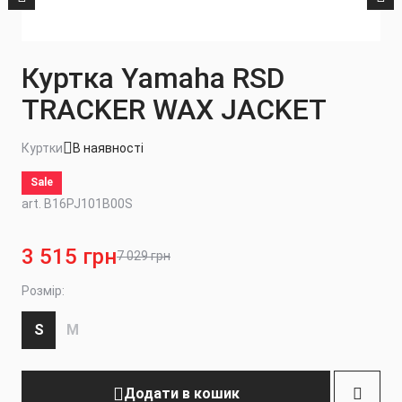
Куртка Yamaha RSD
TRACKER WAX JACKET
Куртки
В наявності
Sale
art. B16PJ101B00S
3 515 грн
7 029 грн
Розмір:
S
M
Додати в кошик