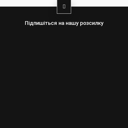
Кишені для встановлення протекторів плечей,
ліктів і спини
Підпишіться на нашу розсилку
Оберіть:
Чоловіки
Жінки
Ваша
адреса
електронної
пошти
Підписатись
умовами сайту