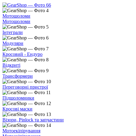
Мотошоломи
Мотошоломи
Інтеграли
Модуляри
Кросовий - Ендуро
Відкриті
Трансформери
Переговорні пристрої
Підшоломники
Кросові маски
Візори, Pinlock та запчастини
Мотоекіпірування