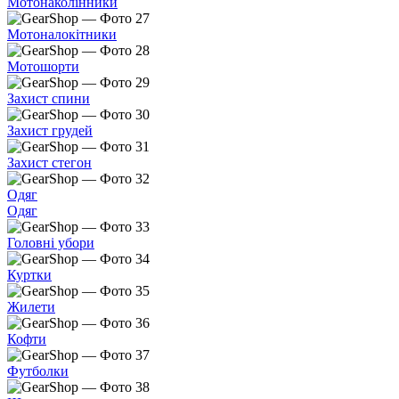
Мотонаколінники
Мотоналокітники
Мотошорти
Захист спини
Захист грудей
Захист стегон
Одяг
Одяг
Головні убори
Куртки
Жилети
Кофти
Футболки