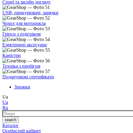
Спреї та засоби догляду
USB, прикурювачі, зарядки
Чохол для мотоцикла
Гріпси з підігрівом
Електронні аксесуари
Каністри
Техніка з пробігом
Подарункові сертифікати
Знижки
Ua
Ua
Ru
Пошук
search
Каталог
Особистий кабінет