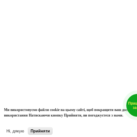
Пра
за
Ми використовуємо файли cookie на цьому сайті, щоб покращити ваш досвід
використання
Натискаючи кнопку Прийняти, ви погоджуєтеся з нами.
Розширена інформація
Ні, дякую
Прийняти