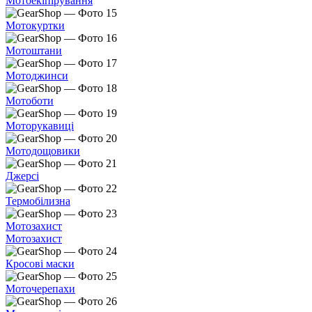
Мотоекіпірування
Мотокуртки
Мотоштани
Мотоджинси
Мотоботи
Моторукавиці
Мотодощовики
Джерсі
Термобілизна
Мотозахист
Мотозахист
Кросові маски
Моточерепахи