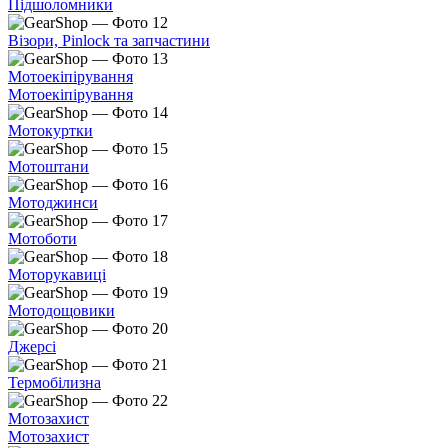
Підшоломники
Візори, Pinlock та запчастини
Мотоекіпірування
Мотоекіпірування
Мотокуртки
Мотоштани
Мотоджинси
Мотоботи
Моторукавиці
Мотодощовики
Джерсі
Термобілизна
Мотозахист
Мотозахист