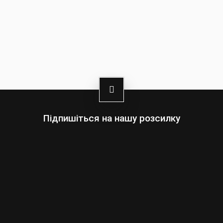
- CE: Захисна мотоциклетна екіпіровка згідно
европейського стандарту (UE)2016/454
- PPE захисний одяг для використання на
мотоциклі с сертифікатом Pr En 17092-3:2017
Class AA
Підпишіться на нашу розсилку
- Захисні вставки на колінах та бедрах - Warrior
сертифікат EN 1621-1 Level 1
Оберіть:
Чоловіки
Жінки
Ваша
адреса
електронної
пошти
Підписатись