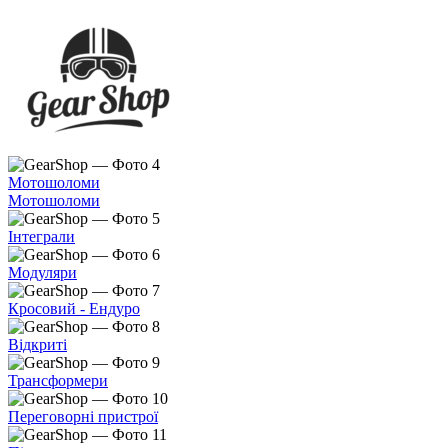
Мотошоломи
Мотошоломи
Інтеграли
Модуляри
Кросовий - Ендуро
Відкриті
Трансформери
Переговорні пристрої