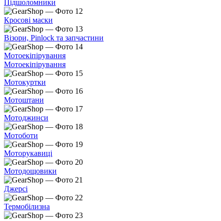
Підшоломники
Кросові маски
Візори, Pinlock та запчастини
Мотоекіпірування
Мотоекіпірування
Мотокуртки
Мотоштани
Мотоджинси
Мотоботи
Моторукавиці
Мотодощовики
Джерсі
Термобілизна