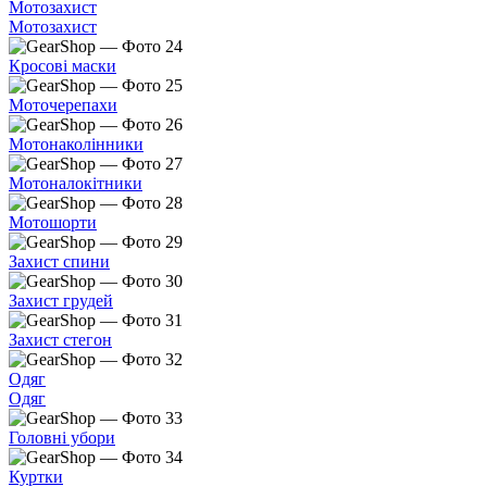
Мотозахист
Мотозахист
Кросові маски
Моточерепахи
Мотонаколінники
Мотоналокітники
Мотошорти
Захист спини
Захист грудей
Захист стегон
Одяг
Одяг
Головні убори
Куртки