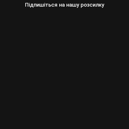
Підпишіться на нашу розсилку
Оберіть:
Чоловіки
Жінки
Ваша
адреса
електронної
пошти
Підписатись
умовами сайту