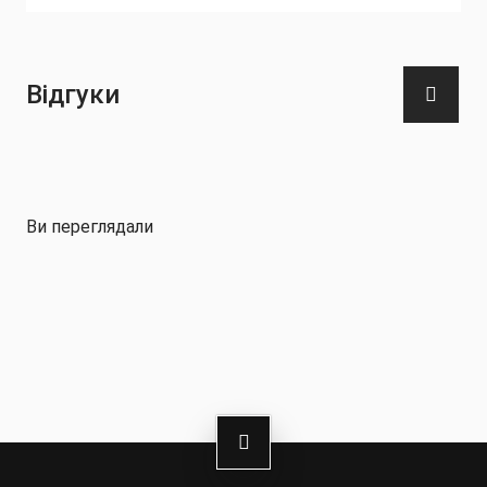
- Не піддавати хімчистці
- Не віджимати
Відгуки
Ви переглядали