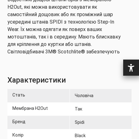
H2Out, які можна використовувати як
самостійний дощовик або як проміжний шар
усередині штанів SPIDI з технологією Step-In
Wear. Їх можна одягати як поверх ваших
мотоштанів, так і в середину. Мають блискавку
для кріплення до куртки або штанів.
Світловідбивачі 3M® Scotchlite® забезпечують
відмінну видимість у нічний час.
Характеристики
Інструкція з догляду:
Стать
Чоловіча
-Ручне прання при температурі нижче 40 °C
- Не відбілювати
Мембрана H2Out
Так
- Прасувати при максимальній температурі
Бренд
Spidi
підошви (110 °C)
Колір
Black