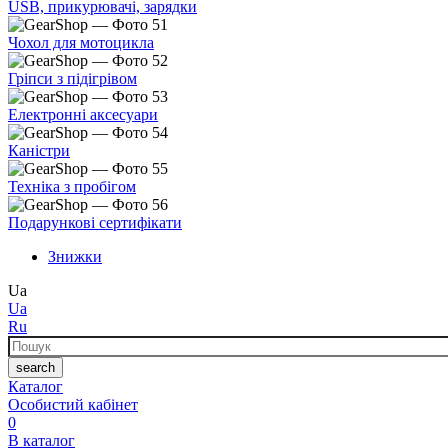
USB, прикурювачі, зарядки
Чохол для мотоцикла
Гріпси з підігрівом
Електронні аксесуари
Каністри
Техніка з пробігом
Подарункові сертифікати
Знижки
Ua
Ua
Ru
Пошук
search
Каталог
Особистий кабінет
0
В каталог