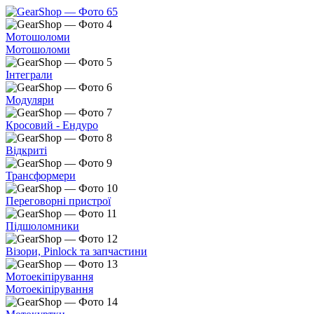
Мотошоломи
Мотошоломи
Інтеграли
Модуляри
Кросовий - Ендуро
Відкриті
Трансформери
Переговорні пристрої
Підшоломники
Візори, Pinlock та запчастини
Мотоекіпірування
Мотоекіпірування