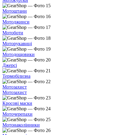
Мотокуртки
Мотоштани
Мотоджинси
Мотоботи
Моторукавиці
Мотодощовики
Джерсі
Термобілизна
Мотозахист
Мотозахист
Кросові маски
Моточерепахи
Мотонаколінники