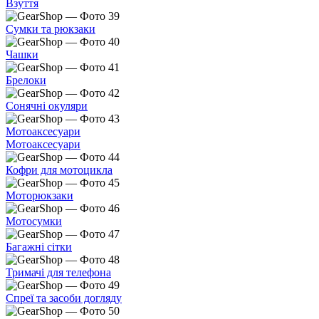
Взуття
Сумки та рюкзаки
Чашки
Брелоки
Сонячні окуляри
Мотоаксесуари
Мотоаксесуари
Кофри для мотоцикла
Моторюкзаки
Мотосумки
Багажні сітки
Тримачі для телефона
Спреї та засоби догляду