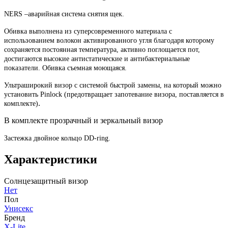
NERS –аварийная система снятия щек.
Обивка выполнена из суперсовременного материала с
использованием волокон активированного угля благодаря которому
сохраняется постоянная температура, активно поглощается пот,
достигаются высокие антистатические и антибактериальные
показатели. Обивка съемная моющаяся.
Ультраширокий визор с системой быстрой замены, на который можно
установить Pinlock (предотвращает запотевание визора, поставляется в
.
комплекте)
В комплекте прозрачный и зеркальный визор
Застежка двойное кольцо DD-ring.
Характеристики
Солнцезащитный визор
Нет
Пол
Унисекс
Бренд
X-Lite