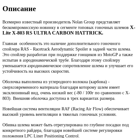
Описание
Всемирно известный производитель Nolan Group представляет
X-
бескомпромиссную новинку в сегменте топовых гоночных шлемов
Lite X-803 RS ULTRA CARBON HATTRICK.
Главная особенность это наличие дополнительного гоночного
спойлера RAS - Racetrack Aerodynamic Spoiler в задней части шлема.
Это спойлер разработан при поддержке гонщиков из MotoGP а также
испытан в аэродинамической трубе. Благодаря этому спойлеру
уменьшается аэродинамическое сопротивление шлема и улучшает его
устойчивость на высоких скоростях.
Оболочка выполнена из углеродного волокна (карбона) -
сверхсовременного материала благодаря которому шлем имеет
эксклюзивный вид, очень низкий вес (-80 / 100г по сравнению с X-
803). Внешняя оболочка доступна в трех вариантах размера.
Новейшая система вентиляции RAF (Racing Air Flow) обеспечивает
высокий уровень вентиляции в тяжелых гоночных условиях.
Обивка шлема может быть отрегулирована по глубине посадки под
конкретного райдера, благодаря новейшей системе регулировки
положения LPC Liner Positioning Control.