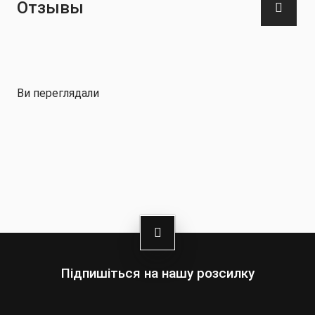
Отзывы
В комплекте с шлемом идет темный узор и
пленка от запотевания Pinlock®
Сертифицирован согласно стандарту UNECE R
22-06
Ви переглядали
Підпишіться на нашу розсилку