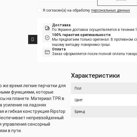
Я согласен(а) на обработку
персональных данных
Доставка
По Украине доставка осуществляется в течение 
100% гарантия оригинальности
Мы предлагаем только оригинал. В противном сл
іншому випадку повернемо гроші.
Оплата
Заказ оформляется после полной оплаты товара
Характеристики
то же время легкие перчатки для
Пол
ными функциями, которые
ы на планете. Материал TPR в
Цвет
а усиление на ладонях
 и гибкая конструкция Ripstop
Бренд
обеспечивает непревзойденный
ля управления сенсорный
зи в пути.