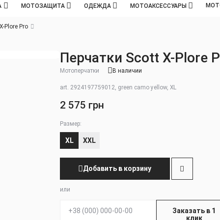
МОТ
А
МОТОЗАЩИТА
ОДЕЖДА
МОТОАКСЕССУАРЫ
X-Plore Pro
Перчатки Scott X-Plore P
Мотоперчатки
В наличии
art. 2924197759012, green camo yellow, XL
2 575 грн
Размер:
XL
XXL
Добавить в корзину
или
Телефон:
Заказать в 1
клик