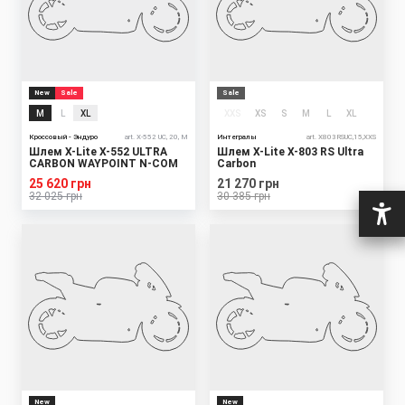
New
Sale
Sale
M
L
XL
XXS
XS
S
M
L
XL
Кроссовый - Эндуро
art. X-552 UC, 20, M
Интегралы
art. X803RSUC,15,XXS
Шлем X-Lite X-552 ULTRA
Шлем X-Lite X-803 RS Ultra
CARBON WAYPOINT N-COM
Carbon
25 620 грн
21 270 грн
32 025 грн
30 385 грн
New
New