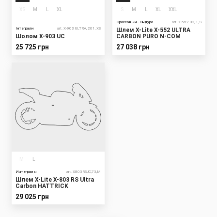
XS
M
L
XL
S
M
L
XL
XXL
Кроссовый - Эндуро
art. X-552 UC, 1, S
Інтеграли
art. X-903 ULTRA, 201, XS
Шлем X-Lite X-552 ULTRA
Шолом X-903 UC
CARBON PURO N-COM
25 725 грн
27 038 грн
M
L
Интегралы
art. X803RSUC,73,M
Шлем X-Lite X-803 RS Ultra
Carbon HATTRICK
29 025 грн