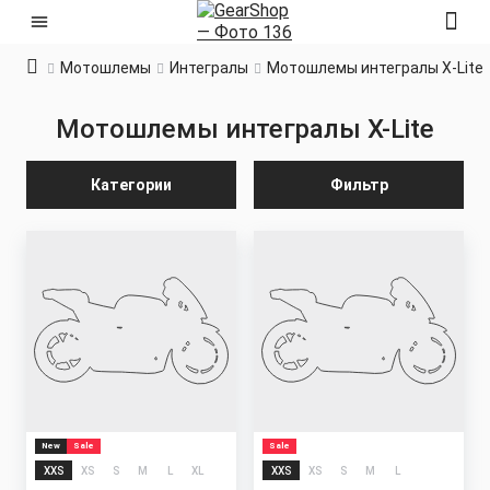
Мотошлемы
Интегралы
Мотошлемы интегралы X-Lite
Мотошлемы интегралы X-Lite
Категории
Фильтр
New
Sale
Sale
XXS
XS
S
M
L
XL
XXS
XS
S
M
L