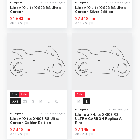
Інтеграли
art. X803RSUC,13,XXS
Интегралы
art. X803RSUC,44,XXS
Шлем X-Lite X-803 RS Ultra
Шлем X-Lite X-803 RS Ultra
Carbon
Carbon Silver Edition
21 683 грн
22 418 грн
30 975 грн
32 025 грн
New
Sale
Sale
XXS
XS
S
M
L
XL
M
L
Интегралы
art. X803RSUC,66,L
Интегралы
art. X803RSUC,33,XXS
Шолом X-Lite X-803 RS
Шлем X-lite X-803 RS Ultra
ULTRA CARBON Replica A.
Carbon Golden Edition
Rins
22 418 грн
27 195 грн
32 025 грн
38 850 грн