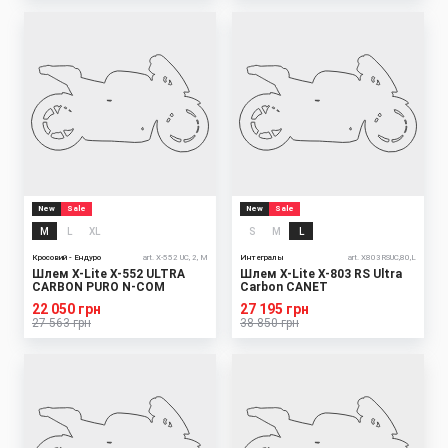
New
Sale
New
Sale
M
L
XL
S
M
L
Кросовий - Ендуро
art. X-552 UC, 2, M
Интегралы
art. X803RSUC,80,L
Шлем X-Lite X-552 ULTRA
Шлем X-Lite X-803 RS Ultra
CARBON PURO N-COM
Carbon CANET
22 050 грн
27 195 грн
27 563 грн
38 850 грн