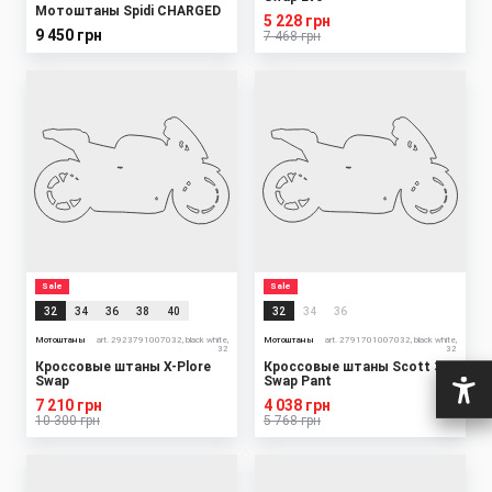
Мотоштаны Spidi CHARGED
5 228 грн
9 450 грн
7 468 грн
Sale
Sale
32
34
36
38
40
32
34
36
Мотоштаны
art. 2923791007032, black white,
Мотоштаны
art. 2791701007032, black white,
32
32
Кроссовые штаны X-Plore
Кроссовые штаны Scott 350
Swap
Swap Pant
7 210 грн
4 038 грн
10 300 грн
5 768 грн