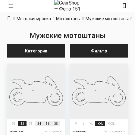
Мотоэкипировка
Мотоштаны
Мужские мотоштаны
Мужские мотоштаны
Категории
Фильтр
31
32
33
34
36
38
M
L
XL
XXL
XXXL
Мотоштани
art. J76, 026, 32
Мотоштаны
art. U121, 026, XXL