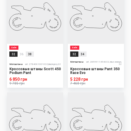
Sale
Sale
32
36
38
32
34
Мотоштаны
art. 2855911454032, blue orange,
Мотоштаны
art. 2784061001032,blackgrey,32
32
Кроссовые штаны Scott 450
Кроссовые штаны Pant 350
Podium Pant
Race Evo
6 850 грн
5 228 грн
9 785 грн
7 468 грн