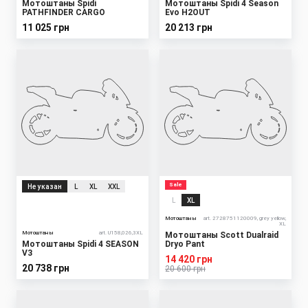
Мотоштаны Spidi
Мотоштаны Spidi 4 Season
PATHFINDER CARGO
Evo H2OUT
11 025 грн
20 213 грн
Sale
Не указан
L
XL
XXL
L
XL
Мотоштаны
art. 2728751120009, grey yellow,
XL
Мотоштаны
art. U158,026,3XL
Мотоштаны Scott Dualraid
Мотоштаны Spidi 4 SEASON
Dryo Pant
V3
14 420 грн
20 738 грн
20 600 грн