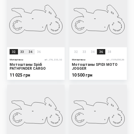
32
33
34
36
32
33
34
36
38
Мотоштаны
art. J76, 233, 32
Мотоштаны
art. J109,050,36
Мотоштаны Spidi
Мотоштаны SPIDI MOTO
PATHFINDER CARGO
JOGGER
11 025 грн
10 500 грн