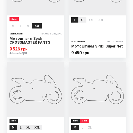
Sale
L
XL
XXL
3XL
M
L
XL
XXL
Мотоштаны
art. U132, 026, XXL
Мотоштаны Spidi
Мотоштаны
art. J105,026,L
CROSSMASTER PANTS
Мотоштаны SPIDI Super Net
9 526 грн
9 450 грн
15 876 грн
New
New
Sale
M
L
XL
XXL
M
L
XL