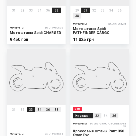
31
32
33
34
36
38
29
31
32
33
34
36
38
Мотоштаны
art. J76, 265, 31
Мотоштаны
art. J119,025,38
Мотоштаны Spidi
Мотоштаны Spidi CHARGED
PATHFINDER CARGO
9 450 грн
11 025 грн
Sale
31
32
33
34
36
38
Не указан
32
34
36
Мотоштаны
art. 2887231007034, black white,
34
Кроссовые штаны Pant 350
Мотоштаны
art. J119,265,33
Swap Evo