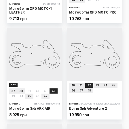
44
45
46
47
Мотоботи
art. S106,026,42
Мотоботы
art. S111,063,42
Мотоботы XPD MOTO-1
LEATHER
Мотоботы XPD MOTO PRO
9 713 грн
10 763 грн
New
40
41
42
43
44
45
46
47
48
37
38
39
40
41
42
43
44
45
46
47
Мотоботы
art. ARXAIR,blackwhite,42
Мотоботы
art. ADVENTURE2GORETEX,BLACK,42
Мотоботы Sidi ARX AIR
Боты Sidi Adventure 2
8 925 грн
19 950 грн