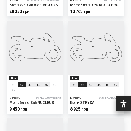
Мотоботы
art. CROSSFIRE3SRS,blackash,42
Мотоботы
art. S111,350,42
Боты Sidi CROSSFIRE 3 SRS
Мотоботы XPD MOTO PRO
28 350 грн
10 763 грн
New
New
41
42
43
44
45
46
41
42
43
44
45
46
47
Мотоботы
art. NUCLEUS,ivyblack,42
Мотоботы
art. STRYDA,BLACK,42
Мотоботы Sidi NUCLEUS
Боти STRYDA
9 450 грн
8 925 грн