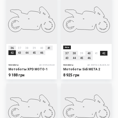
New
36
37
38
39
40
41
42
43
44
45
46
37
38
39
40
41
42
43
44
45
46
Мотоботы
art. S105,220,42
Мотоботы
art. META 2, BLACK, 42
Мотоботы XPD MOTO-1
Мотоботы Sidi META 2
9 188 грн
8 925 грн