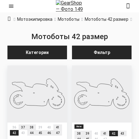
Мотоэкипировка
Мотоботы
Мотоботы 42 размер
Мотоботы 42 размер
Категории
Фильтр
New
36
37
38
39
40
41
42
43
44
45
46
47
38
39
40
41
42
43