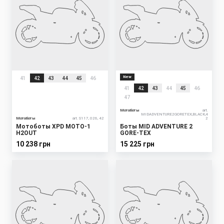
New
41
42
43
44
45
46
41
42
43
44
45
46
47
Мотоботы
art.
MIDADVENTURE2GORETEX,BLACK,4
Мотоботы
art. S117, 026, 42
2
Мотоботы XPD MOTO-1
Боты MID ADVENTURE 2
H2OUT
GORE-TEX
10 238 грн
15 225 грн