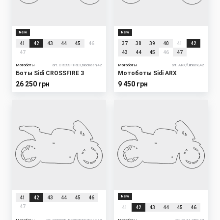
New
New
41
42
43
44
45
46
37
38
39
40
41
42
47
43
44
45
46
47
Мотоботы
art. CROSSFIRE3,blackash,42
Мотоботы
art. ARX,fullblack,42
Боты Sidi CROSSFIRE 3
Мотоботы Sidi ARX
26 250 грн
9 450 грн
New
41
42
43
44
45
46
47
41
42
43
44
45
46