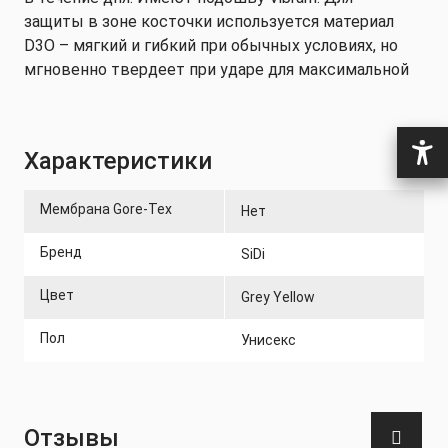
защиты в зоне косточки используется материал
D3O – мягкий и гибкий при обычных условиях, но
мгновенно твердеет при ударе для максимальной
защиты.
Сертифицированы по стандарту EN 13634:2017
Характеристики
Особенности:
Мембрана Gore-Tex
Нет
Технология Fortex
Застежка с фиксатором для шнурков
Бренд
SiDi
Защита D3O в зоне косточки
Цвет
Grey Yellow
Светоотражающие шнурки и вставки на пятке
Пол
Унисекс
Усиленная защита пятки и носка
Отзывы