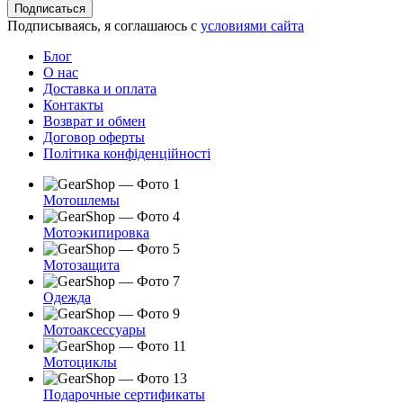
адрес
Подписаться
электронной
Подписываясь, я соглашаюсь с
условиями сайта
почты
Блог
О нас
Доставка и оплата
Контакты
Возврат и обмен
Договор оферты
Політика конфіденційності
Мотошлемы
Мотоэкипировка
Мотозащита
Одежда
Мотоаксессуары
Мотоциклы
Подарочные сертификаты