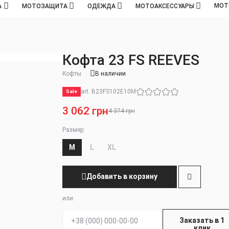
МОТ
А
МОТОЗАЩИТА
ОДЕЖДА
МОТОАКСЕССУАРЫ
Кофта 23 FS REEVES
Кофты
В наличии
art. B23FS102E10M
Sale
3 062 грн
4 374 грн
Размер:
M
L
XL
Добавить в корзину
или
Телефон:
Заказать в 1
клик