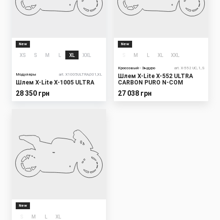
New
New
XS
S
M
L
XL
XXL
S
M
L
XL
XXL
Кроссовый - Эндуро
art. X-552 UC, 1, S
Модуляры
art. X1005ULTRA,001,XL
Шлем X-Lite X-552 ULTRA
Шлем X-Lite X-1005 ULTRA
CARBON PURO N-COM
28 350 грн
27 038 грн
New
S
M
L
XL