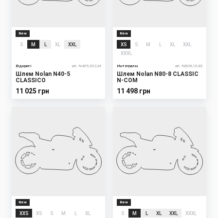
New
New
S
M
L
XL
XXL
XS
S
M
L
XL
XXL
XXXL
Відкриті
art. N405,302,M
Интегралы
art. N808,10,XS
Шлем Nolan N40-5
Шлем Nolan N80-8 CLASSIC
CLASSICO
N-COM
11 025 грн
11 498 грн
New
New
XXS
XS
S
M
L
XL
S
M
L
XL
XXL
XXXL