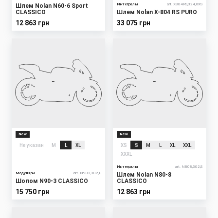
Интегралы
art. X804RS,324,XXS
Шлем Nolan N60-6 Sport
CLASSICO
Шлем Nolan X-804 RS PURO
12 863 грн
33 075 грн
New
New
Не указан
M
L
XL
XS
S
M
L
XL
XXL
XXXL
Интегралы
art. N808,302,S
Модуляри
art. N903,302,L
Шлем Nolan N80-8
Шолом N90-3 CLASSICO
CLASSICO
15 750 грн
12 863 грн