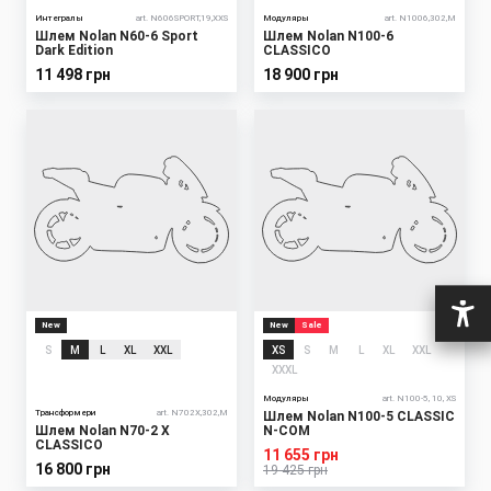
Интегралы
art. N606SPORT,19,XXS
Модуляры
art. N1006,302,M
Шлем Nolan N60-6 Sport
Шлем Nolan N100-6
Dark Edition
CLASSICO
11 498 грн
18 900 грн
New
New
Sale
S
M
L
XL
XXL
XS
S
M
L
XL
XXL
XXXL
Модуляры
art. N100-5, 10, XS
Трансформери
art. N702X,302,M
Шлем Nolan N100-5 CLASSIC
Шлем Nolan N70-2 X
N-COM
CLASSICO
11 655 грн
16 800 грн
19 425 грн