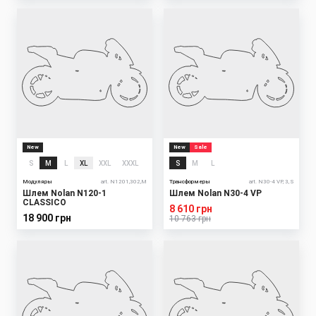
New
New
Sale
S
M
L
XL
XXL
XXXL
S
M
L
Модуляры
art. N1201,302,M
Трансформеры
art. N30-4 VP, 3, S
Шлем Nolan N120-1
Шлем Nolan N30-4 VP
CLASSICO
8 610 грн
18 900 грн
10 763 грн