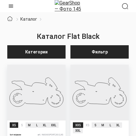
Каталог
Каталог
Flat Black
Категории
Фильтр
XS
S
M
L
XL
XXL
XXS
XS
S
M
L
XL
XXL
Інтеграли
art. N606SPORT,302,XS