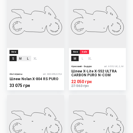
New
New
Sale
S
M
L
XL
M
L
XL
Кросовий - Ендуро
art. X-552 UC, 2, M
Шлем X-Lite X-552 ULTRA
Интегралы
art. X804RS,325,S
CARBON PURO N-COM
Шлем Nolan X-804 RS PURO
22 050 грн
33 075 грн
27 563 грн