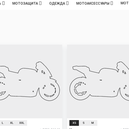
МОТ
А
МОТОЗАЩИТА
ОДЕЖДА
МОТОАКСЕССУАРЫ
New
L
XL
XXL
XS
S
M