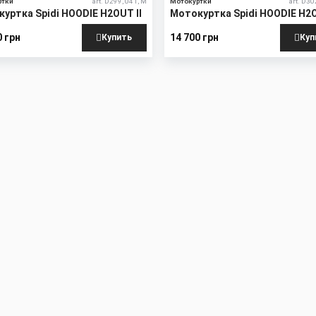
ртки
art. D299, 041, M
Мотокуртки
art. D30
уртка Spidi HOODIE H2OUT II
Мотокуртка Spidi HOODIE H2O
LADY
0 грн
14 700 грн
Купить
Куп