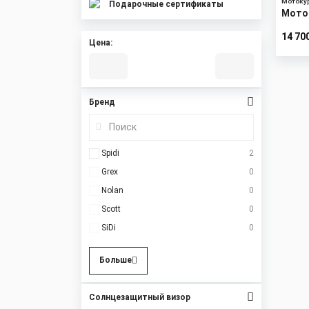
Мотоку
Подарочные сертификаты
Моток
14 70
Цена:
Бренд
Spidi
2
Grex
0
Nolan
0
Scott
0
SiDi
0
Больше
Солнцезащитный визор