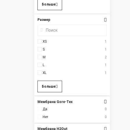
Больше
Размер
XS
1
S
1
M
2
L
1
XL
1
Больше
Мембрана Gore-Tex
Да
0
Нет
0
Мембрана H2Out