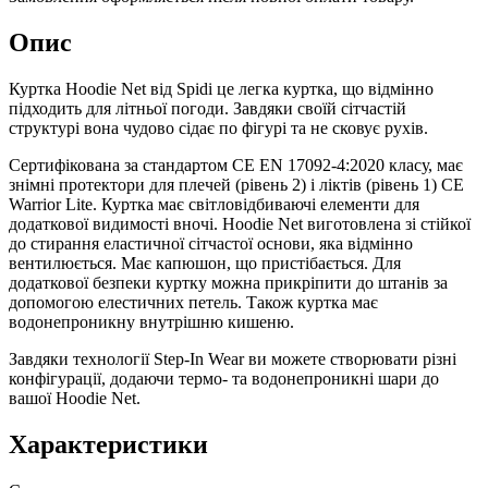
Опис
Куртка Hoodie Net від Spidi це легка куртка, що відмінно
підходить для літньої погоди. Завдяки своїй сітчастій
структурі вона чудово сідає по фігурі та не сковує рухів.
Сертифікована за стандартом CE EN 17092-4:2020 класу, має
знімні протектори для плечей (рівень 2) і ліктів (рівень 1) CE
Warrior Lite. Куртка має світловідбиваючі елементи для
додаткової видимості вночі. Hoodie Net виготовлена зі стійкої
до стирання еластичної сітчастої основи, яка відмінно
вентилюється. Має капюшон, що пристібається. Для
додаткової безпеки куртку можна прикріпити до штанів за
допомогою елестичних петель. Також куртка має
водонепроникну внутрішню кишеню.
Завдяки технології Step-In Wear ви можете створювати різні
конфігурації, додаючи термо- та водонепроникні шари до
вашої Hoodie Net.
Характеристики