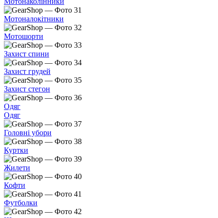
Мотонаколінники
Мотоналокітники
Мотошорти
Захист спини
Захист грудей
Захист стегон
Одяг
Одяг
Головні убори
Куртки
Жилети
Кофти
Футболки