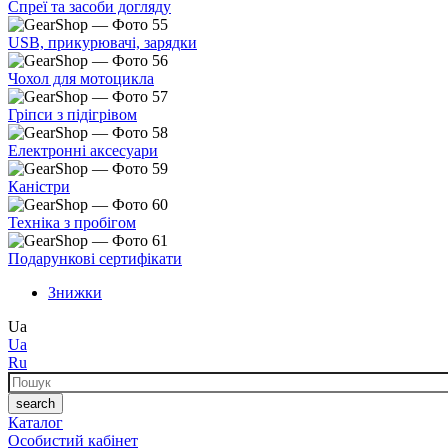
Спреї та засоби догляду
USB, прикурювачі, зарядки
Чохол для мотоцикла
Гріпси з підігрівом
Електронні аксесуари
Каністри
Техніка з пробігом
Подарункові сертифікати
Знижки
Ua
Ua
Ru
Пошук
search
Каталог
Особистий кабінет