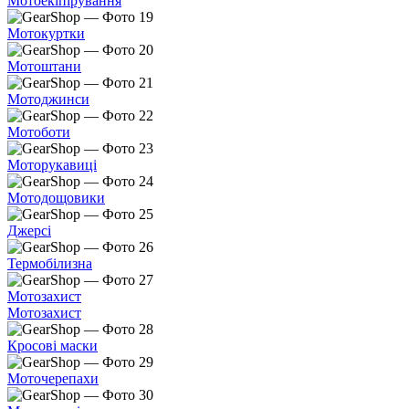
Мотоекіпірування
Мотокуртки
Мотоштани
Мотоджинси
Мотоботи
Моторукавиці
Мотодощовики
Джерсі
Термобілизна
Мотозахист
Мотозахист
Кросові маски
Моточерепахи