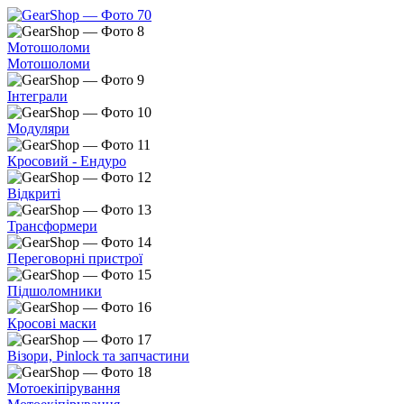
Мотошоломи
Мотошоломи
Інтеграли
Модуляри
Кросовий - Ендуро
Відкриті
Трансформери
Переговорні пристрої
Підшоломники
Кросові маски
Візори, Pinlock та запчастини
Мотоекіпірування