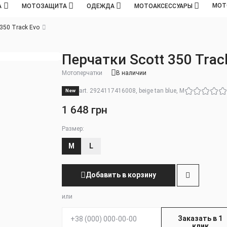
МОТ
А
МОТОЗАЩИТА
ОДЕЖДА
МОТОАКСЕССУАРЫ
 350 Track Evo
Перчатки Scott 350 Trac
Мотоперчатки
В наличии
art. 2924117416008, beige tan blue, M
New
1 648 грн
Размер:
M
L
Добавить в корзину
или
Телефон:
Заказать в 1
клик