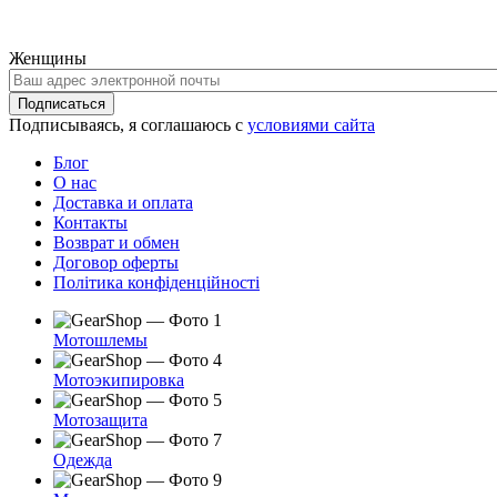
Женщины
Ваш
адрес
Подписаться
электронной
Подписываясь, я соглашаюсь с
условиями сайта
почты
Блог
О нас
Доставка и оплата
Контакты
Возврат и обмен
Договор оферты
Політика конфіденційності
Мотошлемы
Мотоэкипировка
Мотозащита
Одежда