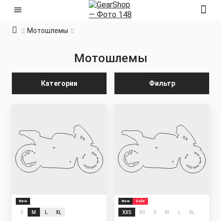
Мотошлемы
Мотошлемы
Категории
Фильтр
New
New
Sale
S
M
L
XL
XXS
XS
S
M
L
XL