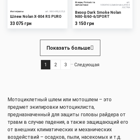
Візори, Pinlock та
art.
запчастини
VDSX903,DarkSmoke,X903
/ULTRA
Интегралы
art. X804RS,325,S
Визор Dark Smoke Nolan
Шлем Nolan X-804 RS PURO
N80-8/60-6/SPORT
33 075 грн
3 150 грн
Нумерация
Показать больше
страниц
…
1
2
3
Следующая
Текущая
Страница
Страница
Следующая
страница
страница
Мотоциклетный шлем или мотошлем – это
предмет экипировки мотоциклиста,
предназначенный для защиты головы райдера от
травм в случае падения, а также защищающий его
от внешних климатических и механических
воздействий – осадков, пыли, насекомых и т.д.