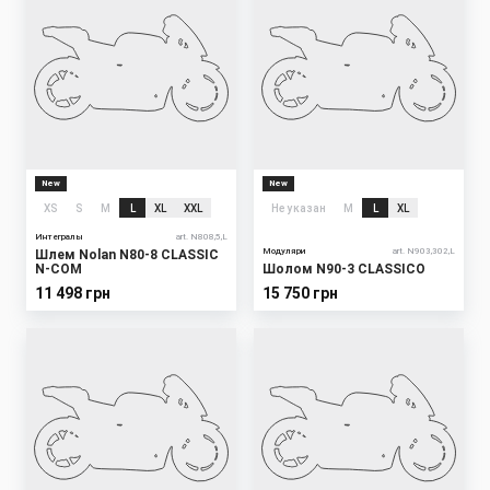
New
New
XS
S
M
L
XL
XXL
Не указан
M
L
XL
Интегралы
art. N808,5,L
Модуляри
art. N903,302,L
Шлем Nolan N80-8 CLASSIC
N-COM
Шолом N90-3 CLASSICO
11 498 грн
15 750 грн