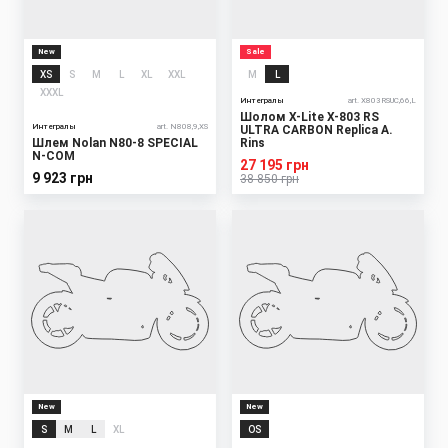
New
Sale
XS
S
M
L
XL
XXL
M
L
XXXL
Интегралы
art. X803RSUC,66,L
Шолом X-Lite X-803 RS
Интегралы
art. N808,9,XS
ULTRA CARBON Replica A.
Шлем Nolan N80-8 SPECIAL
Rins
N-COM
27 195 грн
9 923 грн
38 850 грн
New
New
S
M
L
XL
OS