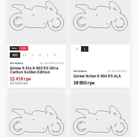
New
Sale
M
L
XXS
XS
S
M
L
XL
Интегралы
art. X803RSUC,33,XXS
Шлем X-lite X-803 RS Ultra
Интегралы
art. X804RS,345,L
Carbon Golden Edition
Шлем Nolan X-804 RS ALA
22 418 грн
38 850 грн
32 025 грн