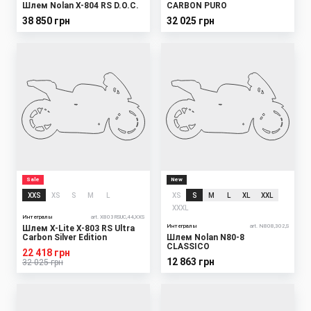
Шлем Nolan X-804 RS D.O.C.
CARBON PURO
38 850 грн
32 025 грн
Sale
New
XXS
XS
S
M
L
XS
S
M
L
XL
XXL
XXXL
Интегралы
art. X803RSUC,44,XXS
Интегралы
art. N808,302,S
Шлем X-Lite X-803 RS Ultra
Carbon Silver Edition
Шлем Nolan N80-8
CLASSICO
22 418 грн
12 863 грн
32 025 грн