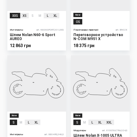
New
XXS
XS
S
M
L
XL
OS
Интегралы
art. N606SPORT,331,XXS
Переговорні пристрої
art. B902X
Шлем Nolan N60-6 Sport
Переговорное устройство
AUREO
N-COM M951 X
12 863 грн
18 375 грн
New
New
S
M
L
XL
S
M
L
XL
XXL
Модуляры
art. X1005ULTRA,324,S
Интегралы
art. X804RS,346,S
Шлем Nolan X-1005 ULTRA