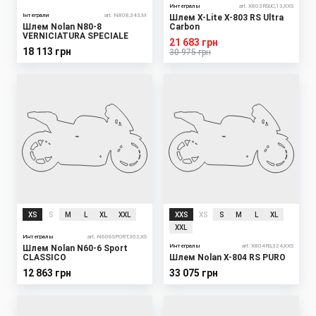
Интегралы
art. X803RSUC,13,XXS
Інтеграли
art. N808,343,M
Шлем X-Lite X-803 RS Ultra
Шлем Nolan N80-8
Carbon
VERNICIATURA SPECIALE
21 683 грн
18 113 грн
30 975 грн
XS
S
M
L
XL
XXL
XXS
XS
S
M
L
XL
XXL
Интегралы
art. N606SPORT,302,XS
Интегралы
art. X804RS,324,XXS
Шлем Nolan N60-6 Sport
CLASSICO
Шлем Nolan X-804 RS PURO
12 863 грн
33 075 грн