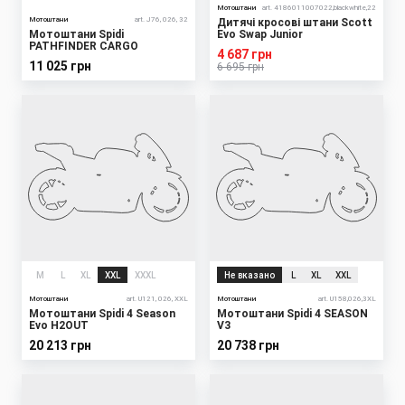
Мотоштани
art. 4186011007022,blackwhite,22
Мотоштани
art. J76, 026, 32
Дитячі кросові штани Scott
Мотоштани Spidi
Evo Swap Junior
PATHFINDER CARGO
4 687 грн
11 025 грн
6 695 грн
M
L
XL
XXL
XXXL
Не вказано
L
XL
XXL
Мотоштани
art. U121, 026, XXL
Мотоштани
art. U158,026,3XL
Мотоштани Spidi 4 Season
Мотоштани Spidi 4 SEASON
Evo H2OUT
V3
20 213 грн
20 738 грн