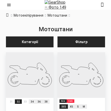
Мотоекіпірування
Мотоштани
Мотоштани
Категорії
Фільтр
New
Sale
31
32
33
34
36
38
XXS
XS
S
M