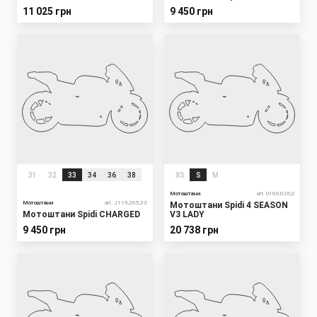
11 025 грн
9 450 грн
31
32
33
34
36
38
XS
S
M
Мотоштани
art. U160,026,S
Мотоштани
art. J119,265,33
Мотоштани Spidi 4 SEASON
Мотоштани Spidi CHARGED
V3 LADY
9 450 грн
20 738 грн