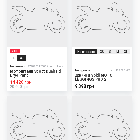
Sale
Не вказано
XS
S
M
XL
L
XL
Мотоштани
art. 2728751120009, grey yellow, XL
Мотоджинси
art. J132,026,XXS
Мотоштани Scott Dualraid
Dryo Pant
Джинси Spidi MOTO
LEGGINGS PRO 2
14 420 грн
9 398 грн
20 600 грн