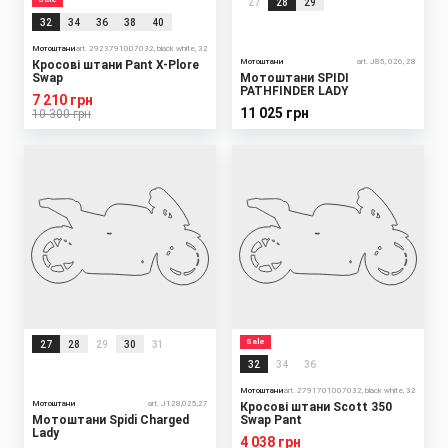
27
28
29
32
34
36
38
40
Мотоштани
art. 2923791007032, black white, 32
Мотоштани
art. J85, 026, 28
Кросові штани Pant X-Plore
Swap
Мотоштани SPIDI
PATHFINDER LADY
7 210 грн
11 025 грн
10 300 грн
Sale
27
28
29
30
31
32
34
36
Мотоштани
art. 2791701007032, black white, 32
Мотоштани
art. J128,025,27
Кросові штани Scott 350
Мотоштани Spidi Charged
Swap Pant
Lady
4 038 грн