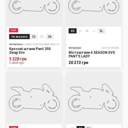
Sale
XS
S
M
L
XL
Не вказано
32
34
36
Мотоштани
art. 2887231007034, black white, 34
Мотоштани
art. U122,026,XS
Кросові штани Pant 350
Swap Evo
Мотоштани 4 SEASON EVO
PANTS LADY
5 228 грн
20 213 грн
7 468 грн
Sale