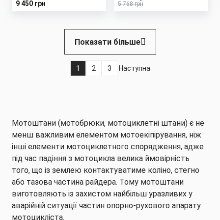
9 450 грн
5 768 грн
Розбивка
Показати більше
на
сторінки
1
2
3
Наступна
Поточна
Page
Page
Наступна
сторінка
сторінка
Мотоштани (мотобрюки, мотоциклетні штани) є не
менш важливим елементом мотоекіпірування, ніж
інші елементи мотоциклетного спорядження, адже
під час падіння з мотоцикла велика ймовірність
того, що із землею контактуватиме коліно, стегно
або тазова частина райдера. Тому мотоштани
виготовляють із захистом найбільш уразливих у
аварійній ситуації частин опорно-рухового апарату
мотоцикліста.