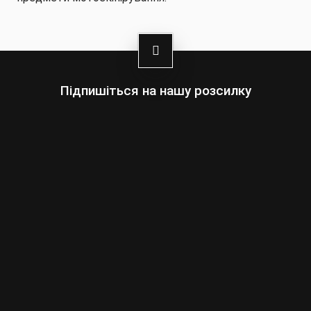
Підпишіться на нашу розсилку
Оберіть:
Чоловіки
Жінки
Ваша
адреса
електронної
пошти
Підписатись
умовами сайту